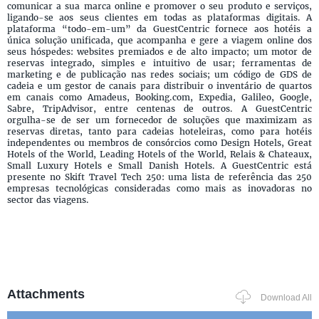
comunicar a sua marca online e promover o seu produto e serviços,
ligando-se aos seus clientes em todas as plataformas digitais. A
plataforma “todo-em-um” da GuestCentric fornece aos hotéis a
única solução unificada, que acompanha e gere a viagem online dos
seus hóspedes: websites premiados e de alto impacto; um motor de
reservas integrado, simples e intuitivo de usar; ferramentas de
marketing e de publicação nas redes sociais; um código de GDS de
cadeia e um gestor de canais para distribuir o inventário de quartos
em canais como Amadeus, Booking.com, Expedia, Galileo, Google,
Sabre, TripAdvisor, entre centenas de outros. A GuestCentric
orgulha-se de ser um fornecedor de soluções que maximizam as
reservas diretas, tanto para cadeias hoteleiras, como para hotéis
independentes ou membros de consórcios como Design Hotels, Great
Hotels of the World, Leading Hotels of the World, Relais & Chateaux,
Small Luxury Hotels e Small Danish Hotels. A GuestCentric está
presente no Skift Travel Tech 250: uma lista de referência das 250
empresas tecnológicas consideradas como mais as inovadoras no
sector das viagens.
Attachments
Download All