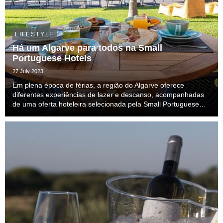
LIFESTYLE
Há um Algarve para todos na Small
Portuguese Hotels
27 July 2023
Em plena época de férias, a região do Algarve oferece
diferentes experiências de lazer e descanso, acompanhadas
de uma oferta hoteleira selecionada pela Small Portuguese
Hotels. Os dias passam-se entre praias de areais a perder de
vista, pequenas praias em falésias recor...