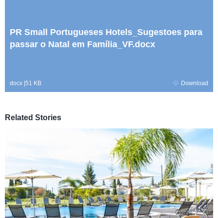
PR Small Portugueses Hotels_Sugestoes para
passar o Natal em Família_VF.docx
docx
|
51 KB
Download
Related Stories