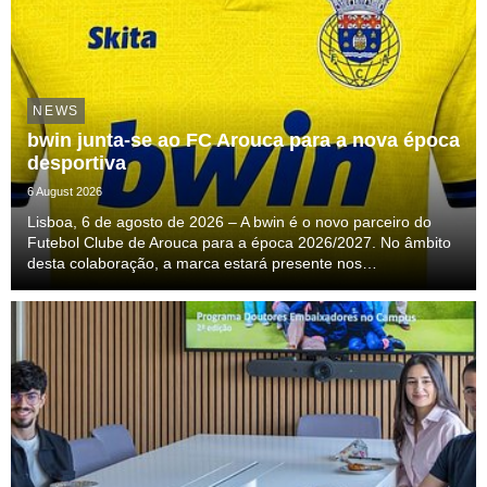
NEWS
bwin junta-se ao FC Arouca para a nova época
desportiva
6 August 2026
Lisboa, 6 de agosto de 2026 – A bwin é o novo parceiro do
Futebol Clube de Arouca para a época 2026/2027. No âmbito
desta colaboração, a marca estará presente nos
equipamentos oficiais de jogo e de treino da equipa
profissional, acompanhando o clube ao longo de uma nova ...