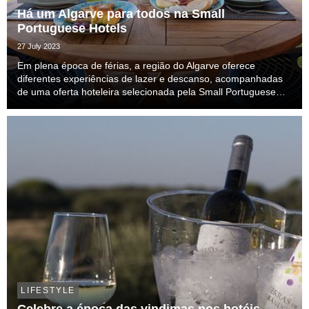
Há um Algarve para todos na Small
Portuguese Hotels
27 July 2023
Em plena época de férias, a região do Algarve oferece
diferentes experiências de lazer e descanso, acompanhadas
de uma oferta hoteleira selecionada pela Small Portuguese
Hotels. Os dias passam-se entre praias de areais a perder de
vista, pequenas praias em falésias recor...
LIFESTYLE