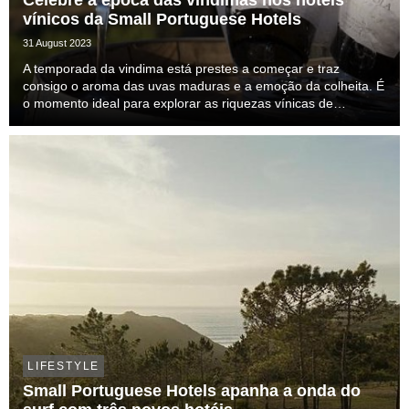
Celebre a época das vindimas nos hotéis
vínicos da Small Portuguese Hotels
31 August 2023
A temporada da vindima está prestes a começar e traz
consigo o aroma das uvas maduras e a emoção da colheita. É
o momento ideal para explorar as riquezas vínicas de
Portugal, e os hotéis membros da Small Portuguese Hotels
estão prontos para oferecer experiências únicas e...
LIFESTYLE
Small Portuguese Hotels apanha a onda do