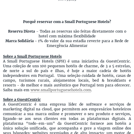
Porquê reservar com a Small Portuguese Hotels?
Reserva Direta
- Todas as reservas são feitas diretamente com o
hotel com máxima flexibilidade
Marca Solidária -
1% do valor da sua estadia reverte para a Rede de
Emergência Alimentar
Sobre a Small Portuguese Hotels
A Small Portuguese Hotels (SPH) é uma iniciativa da GuestCentric.
Uma coleção de uns 100 pequenos hotéis de charme, de 3 a 5 estrelas,
de norte a sul do país e ilhas, é hoje a maior cadeia de hotéis
independentes em Portugal. Uma seleção cuidada de hotéis, casas de
campo, turismos rurais, alojamentos locais, bed & breakfasts e
resorts - do melhor e mais autêntico que Portugal tem para oferecer.
Saiba mais em
www.smallportuguesehotels.com
.
Sobre a GuestCentric
A GuestCentric é uma empresa líder de software e serviços de
marketing digital na cloud, que permitem aos empresários hoteleiros
comunicar a sua marca online e promover o seu produto e serviços,
ligando-se aos seus clientes em todas as plataformas digitais. A
plataforma “todo-em-um” da GuestCentric fornece aos hotéis a
única solução unificada, que acompanha e gere a viagem online dos
seus hóspedes: websites premiados e de alto impacto; um motor de