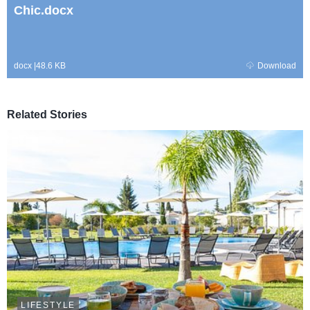
Chic.docx
docx
|
48.6 KB
Download
Related Stories
LIFESTYLE