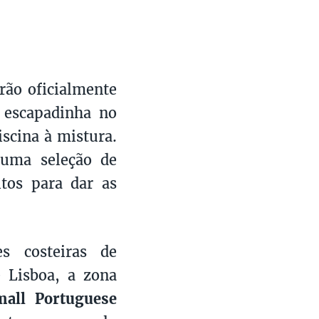
ão oficialmente
a escapadinha no
iscina à mistura.
uma seleção de
itos para dar as
es costeiras de
e Lisboa, a zona
mall Portuguese