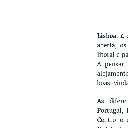
Lisboa, 4
aberta, o
litoral e p
A pensar 
alojamento
boas-vinda
As difere
Portugal, 
Centro e 