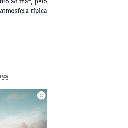
unto ao mar, pelo
atmosfera típica
res