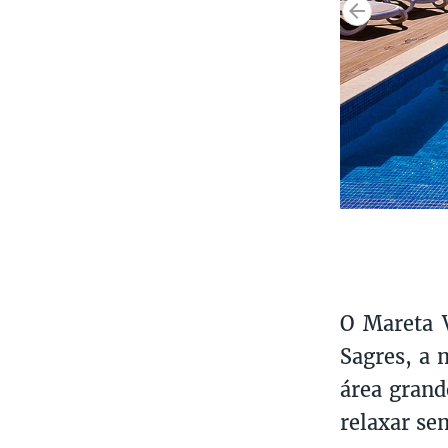
O Mareta V
Sagres, a 
área grande
relaxar se