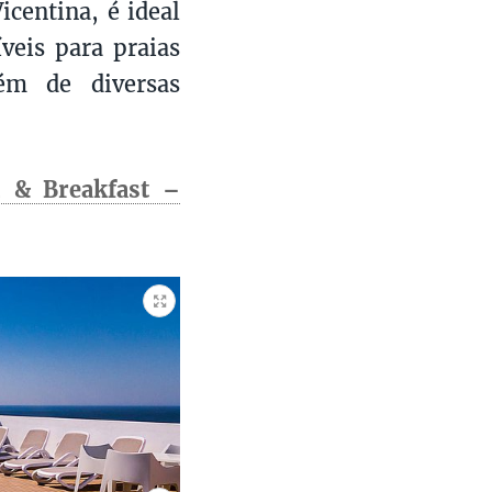
centina, é ideal
veis para praias
lém de diversas
d & Breakfast –