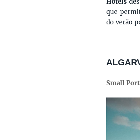
Hotels
dest
que permit
do verão p
ALGAR
Small Por