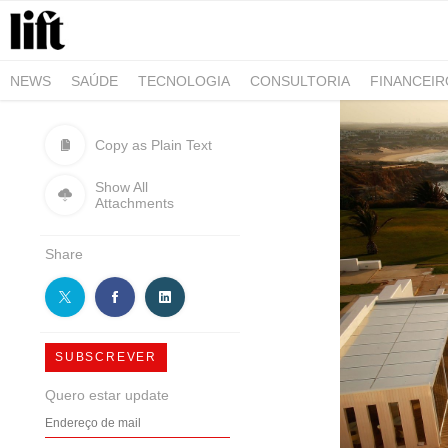
NEWS
SAÚDE
TECNOLOGIA
CONSULTORIA
FINANCEI
AGRO-ALIMENTAR
NEGÓCIOS & EMPRESAS
ARQUITETURA
Copy as Plain Text
Show All
Attachments
Share
SUBSCREVER
Quero estar update