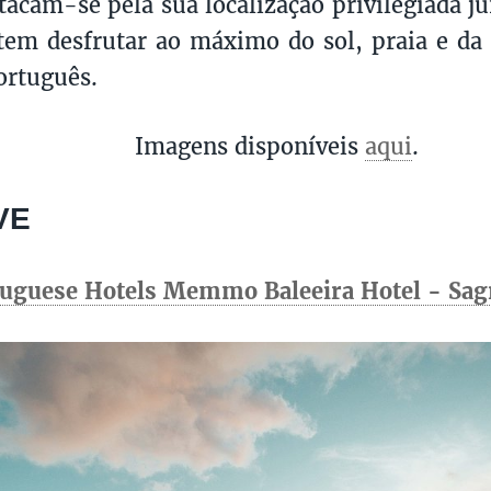
acam-se pela sua localização privilegiada j
em desfrutar ao máximo do sol, praia e da 
ortuguês.
Imagens disponíveis
aqui
.
VE
tuguese Hotels Memmo Baleeira Hotel - Sag