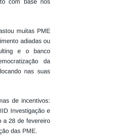
ento com base nos
fastou muitas PME
timento adiadas ou
lting e o banco
mocratização da
olocando nas suas
mas de incentivos:
IID Investigação e
 a 28 de fevereiro
ação das PME.