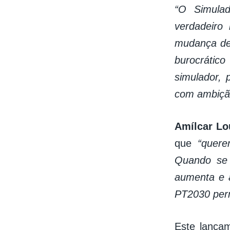
“O Simula
verdadeiro
mudança de 
burocrátic
simulador, 
com ambiçã
Amílcar Lo
que
“quere
Quando se 
aumenta e 
PT2030 perm
Este lança