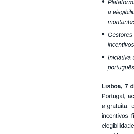
Plataform
a elegibil
montantes
Gestores 
incentivo
Iniciativ
português
Lisboa, 7 
Portugal, a
e gratuita,
incentivos 
elegibilida