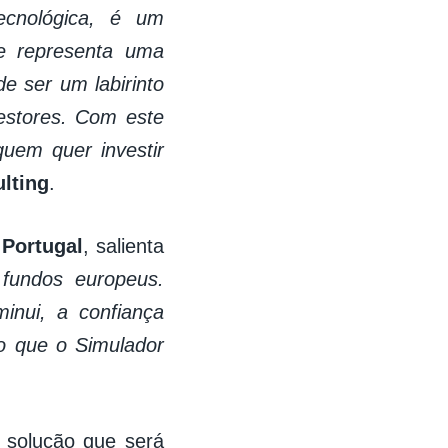
cnológica, é um
e representa uma
 ser um labirinto
estores. Com este
quem quer investir
lting
.
 Portugal
, salienta
 fundos europeus.
inui, a confiança
o que o Simulador
 solução que será