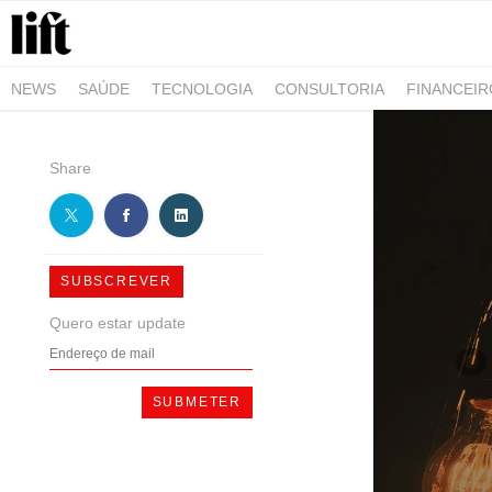
NEWS
SAÚDE
TECNOLOGIA
CONSULTORIA
FINANCEI
AGRO-ALIMENTAR
NEGÓCIOS & EMPRESAS
ARQUITETURA
Share
SUBSCREVER
Quero estar update