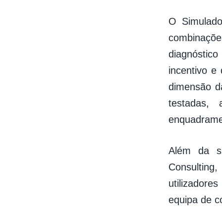
O Simulado
combinaçõe
diagnóstic
incentivo e
dimensão d
testadas,
enquadramen
Além da si
Consulting
utilizador
equipa de c