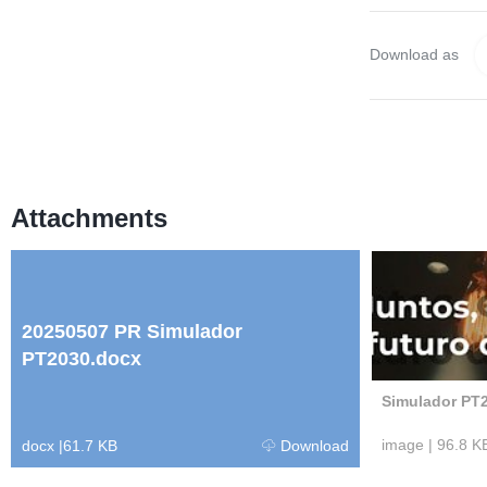
Download as
Attachments
20250507 PR Simulador
PT2030.docx
Simulador PT
image
|
96.8 K
docx
|
61.7 KB
Download