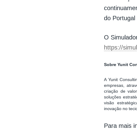
continuamen
do Portugal
O Simulador
https://simu
Sobre Yunit Co
A Yunit Consult
empresas, atrav
criação de valo
soluções estraté
visão estratég
inovação no teci
Para mais i