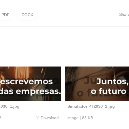
Shar
PDF
DOCX
2030_1.jpg
Simulador PT2030_2.jpg
B
Download
image
|
83 KB