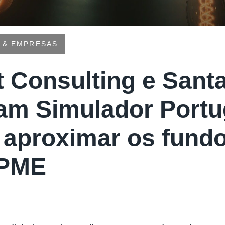
 & EMPRESAS
t Consulting e Sant
am Simulador Portu
 aproximar os fund
 PME