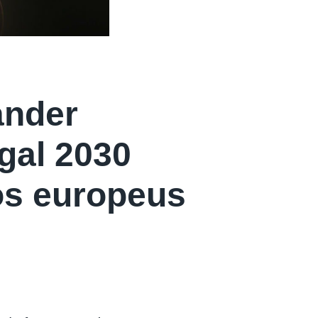
ander
gal 2030
os europeus