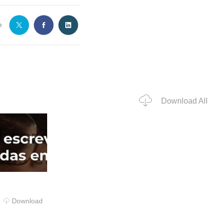
e
Download All
Download