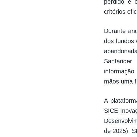
perdido e 
critérios ofi
Durante ano
dos fundos 
abandonad
Santander
informação
mãos uma fe
A plataform
SICE Inovaç
Desenvolvim
de 2025), S