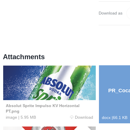
Download as
Attachments
PR_Coca
Absolut Sprite Impulso KV Horizontal
PT.png
image
|
5.95 MB
Download
docx
|
66.1 KB