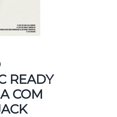
O
C READY
IA COM
JACK