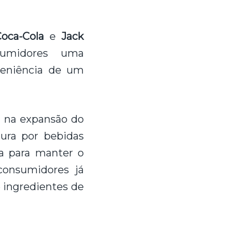
oca-Cola
e
Jack
sumidores uma
veniência de um
o na expansão do
cura por bebidas
da para manter o
consumidores já
 ingredientes de