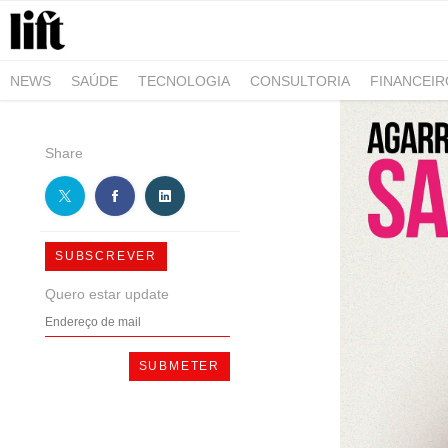
NEWS
SAÚDE
TECNOLOGIA
CONSULTORIA
FINANCEI
AGRO-ALIMENTAR
NEGÓCIOS & EMPRESAS
ARQUITETURA
Share
SUBSCREVER
Quero estar update