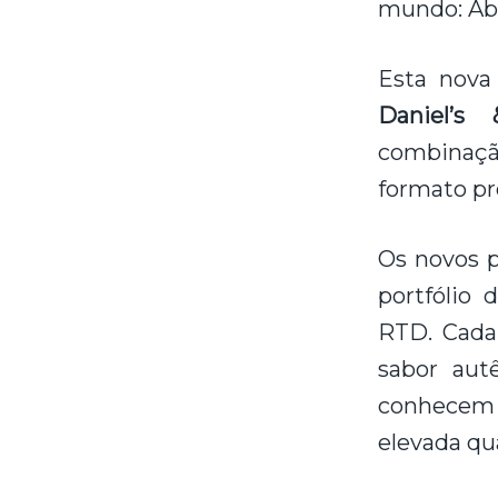
mundo: Abs
Esta nova 
Daniel’s 
combinaçã
formato pr
Os novos p
portfólio 
RTD. Cada
sabor aut
conhecem e
elevada qu