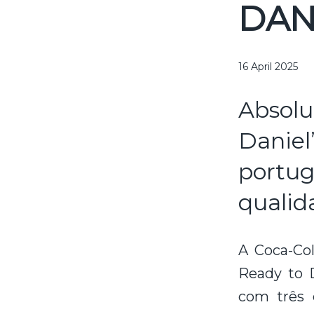
DAN
16 April 2025
Absolu
Danie
portu
qualid
A Coca-Col
Ready to D
com três 