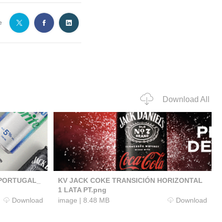
e
Download All
PORTUGAL_
KV JACK COKE TRANSICIÓN HORIZONTAL
1 LATA PT.png
Download
image
|
8.48 MB
Download