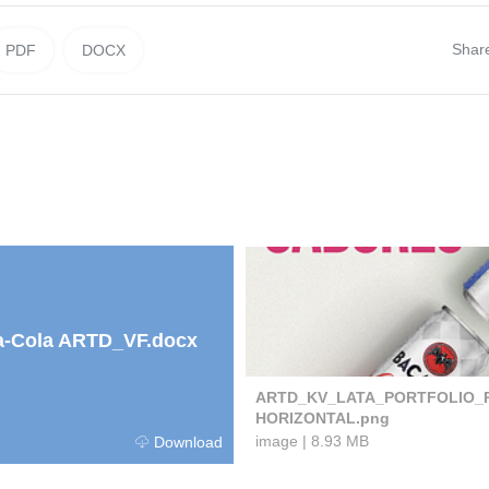
Shar
PDF
DOCX
-Cola ARTD_VF.docx
ARTD_KV_LATA_PORTFOLIO_
HORIZONTAL.png
image
|
8.93 MB
Download