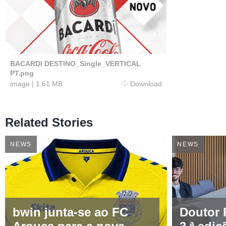
BACARDI DESTINO_Single_VERTICAL
PT.png
image
|
1.61 MB
Download
Related Stories
NEWS
NEWS
bwin junta-se ao FC
Doutor 