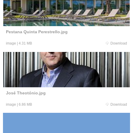
Pestana Quinta Perestrello.jpg
image
|
4.31 MB
Download
José Theotónio.jpg
image
|
6.86 MB
Download