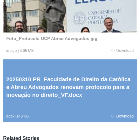
Foto_Protocolo UCP Abreu Advogados.jpg
image
|
3.66 MB
Download
20250310 PR_Faculdade de Direito da Católica
e Abreu Advogados renovam protocolo para a
inovação no direito_VF.docx
docx
|
143 KB
Download
Related Stories