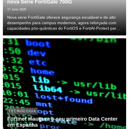
nova Série FortiGate 700G
17 June 2025
Nova série FortiGate oferece segurança escalável e de alto
desempenho para campus modernos, agora reforçada com
capacidades pós-quânticas do FortiOS e FortiAI-Protect para
deteção avançada de ameaças e mitigação de riscos com
GenAI
TECNOLOGIA
Fortinet inaugura o seu primeiro Data Center
em Espanha