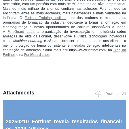
necessário, com um portfólio com mais de 50 produtos de nível empresarial.
Mais de meio milhão de clientes confiam nas soluções Fortinet, que se
encontram entre as mais adotadas, mais patenteadas e mais validadas na
indústria. O
Fortinet Training Institute
, um dos maiores e mais amplos
programas de formação da indústria, dedica-se a tornar a formação em
cibersegurança e novas oportunidades de carreira disponíveis a todos.
A
FortiGuard Labs
, a organização de investigação e inteligência sobre
ameaças de elite da Fortinet, desenvolve e utiliza tecnologias inovadoras
como
Machine Learning
e
AI
para fornecer atempadamente aos clientes a
melhor proteção de forma consistente e medidas de ação inteligentes na
contenção de ameaças. Saiba mais em https://www.fortinet.com, no
Blog da
Fortinet
, e na
FortiGuard Labs
.
Attachments
Download All
20250210_Fortinet_revela_resultados_financeir
os_2024_VF.docx