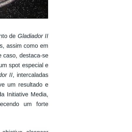
nto de
Gladiador II
tas, assim como em
e caso, destaca-se
um spot especial e
or II
, intercaladas
ve um resultado e
 Initiative Media,
ecendo um forte