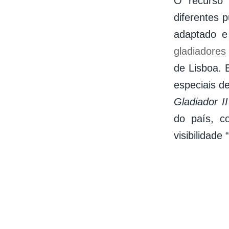
O recurso 
diferentes p
adaptado e 
gladiadores
de Lisboa. 
especiais d
Gladiador II
do país, c
visibilidade 