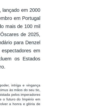
, lançado em 2000
embro em Portugal
do mais de 100 mil
s Óscares de 2025,
dário para Denzel
s espectadores em
cluem os Estados
ro.
oder, intriga e vingança
imus às mãos do seu tio,
quistada pelos imperadores
e o futuro do Império em
olver a honra e glória de