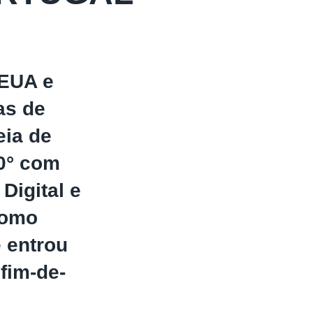
 EUA e
as de
eia de
0° com
Digital e
como
 entrou
fim-de-