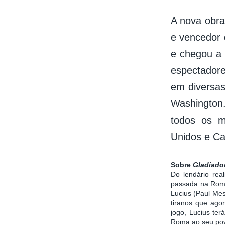
A nova obra
e vencedor 
e chegou a 
espectador
em diversas
Washington.
todos os m
Unidos e Ca
Sobre
Gladiador
Do lendário real
passada na Roma
Lucius (Paul Mes
tiranos que ago
jogo, Lucius te
Roma ao seu po