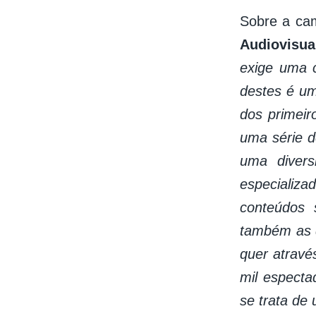
Sobre a c
Audiovisua
exige uma 
destes é um
dos primeir
uma série d
uma divers
especializ
conteúdos 
também as di
quer atravé
mil especta
se trata de 