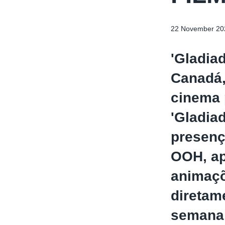
22 November 20
'Gladiad
Canadá,
cinema 
'Gladia
presenç
OOH, ap
animaçõ
diretam
semana 