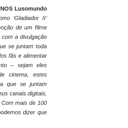
da NOS Lusomundo
mo ‘Gladiador II’
oção de um filme
 com a divulgação
que se juntam toda
os fãs e alimentar
nto – sejam eles
de cinema, estes
 a que se juntam
us canais digitais,
). Com mais de 100
 podemos dizer que