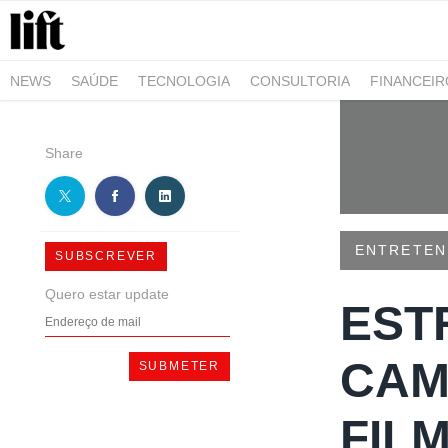
NEWS
SAÚDE
TECNOLOGIA
CONSULTORIA
FINANCEI
AGRO-ALIMENTAR
NEGÓCIOS & EMPRESAS
ARQUITETURA
Share
ENTRETEN
SUBSCREVER
Quero estar update
ESTR
CAM
FIL