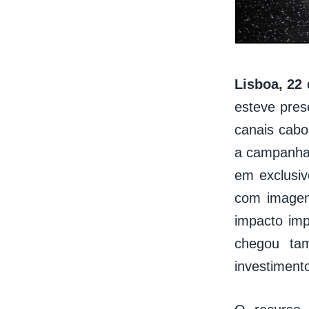
Lisboa, 22
esteve pres
canais cabo
a campanha 
em exclusiv
com imagens
impacto imp
chegou ta
investimento