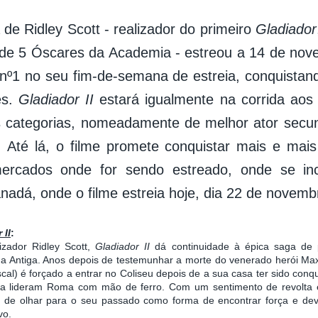
 de Ridley Scott - realizador do primeiro
Gladiador
de 5 Óscares da Academia - estreou a 14 de nov
nº1 no seu fim-de-semana de estreia, conquistan
es.
Gladiador II
estará igualmente na corrida ao
 categorias, nomeadamente de melhor ator secun
 Até lá, o filme promete conquistar mais e mai
ercados onde for sendo estreado, onde se in
nadá, onde o filme estreia hoje, dia 22 de novemb
 II
:
izador Ridley Scott,
Gladiador II
dá continuidade à épica saga de p
 Antiga. Anos depois de testemunhar a morte do venerado herói Max
cal) é forçado a entrar no Coliseu depois de a sua casa ter sido con
ra lideram Roma com mão de ferro. Com um sentimento de revolta 
rá de olhar para o seu passado como forma de encontrar força e dev
vo.