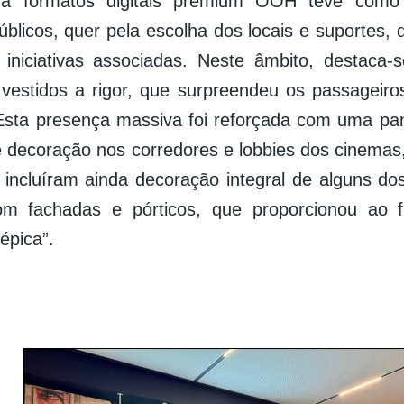
a formatos digitais premium OOH teve como o
úblicos, quer pela escolha dos locais e suportes,
iniciativas associadas. Neste âmbito, destaca
vestidos a rigor, que surpreendeu os passageiro
Esta presença massiva foi reforçada com uma pan
e decoração nos corredores e lobbies dos cinemas
incluíram ainda decoração integral de alguns d
om fachadas e pórticos, que proporcionou ao f
“épica”.