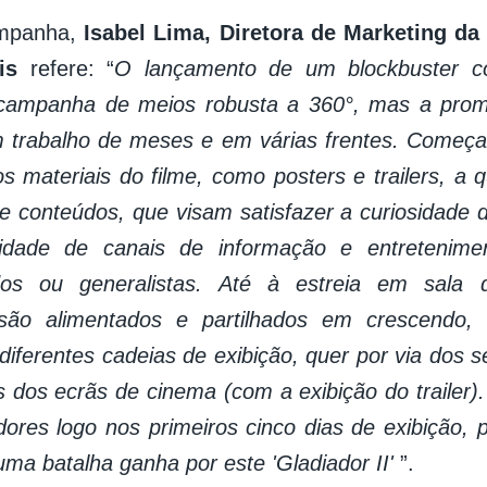
ampanha,
Isabel Lima, Diretora de Marketing 
is
refere: “
O lançamento de um blockbuster co
campanha de meios robusta a 360°, mas a prom
 trabalho de meses e em várias frentes. Começa
os materiais do filme, como posters e trailers, a 
e conteúdos, que visam satisfazer a curiosidade d
idade de canais de informação e entretenime
ados ou generalistas. Até à estreia em sala 
são alimentados e partilhados em crescendo,
ferentes cadeias de exibição, quer por via dos se
s dos ecrãs de cinema (com a exibição do trailer
dores logo nos primeiros cinco dias de exibição,
uma batalha ganha por este 'Gladiador II'
”.