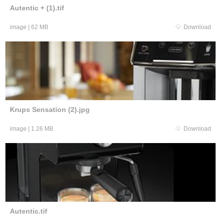
Autentic + (1).tif
image
|
62 MB
Download
Krups Sensation (2).jpg
image
|
1.26 MB
Download
Autentic.tif