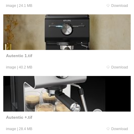
image
|
24.1 MB
Download
Autentic 1.tif
image
|
40.2 MB
Download
Autentic +.tif
image
|
28.4 MB
Download