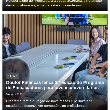
Futebol Clube de Arouca para a época 2026/2027. No âmbito
desta colaboração, a marca estará presente nos
equipamentos oficiais de jogo e de treino da equipa
profissional, acompanhando o clube ao longo de uma nova ...
NEWS
Doutor Finanças lança 3.ª edição do Programa
de Embaixadores para jovens universitários
5 August 2026
Programa tem a duração de nove meses e permite aos
estudantes desenvolver competências profissionais,