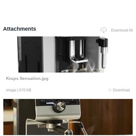
Attachments
Download All
Krups Sensation.jpg
image
|
670 KB
Download