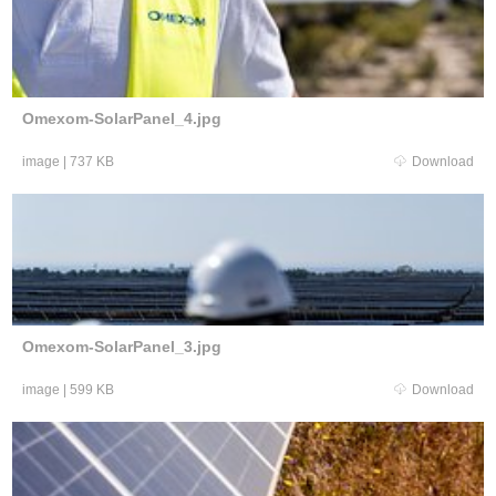
Omexom-SolarPanel_4.jpg
image
|
737 KB
Download
Omexom-SolarPanel_3.jpg
image
|
599 KB
Download