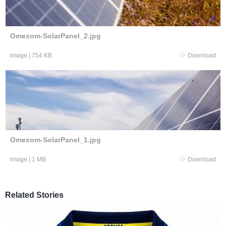
Omexom-SolarPanel_2.jpg
image
|
754 KB
Download
Omexom-SolarPanel_1.jpg
image
|
1 MB
Download
Related Stories