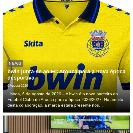
NEWS
bwin junta-se ao FC Arouca para a nova época
desportiva
6 August 2026
Lisboa, 6 de agosto de 2026 – A bwin é o novo parceiro do
Futebol Clube de Arouca para a época 2026/2027. No âmbito
desta colaboração, a marca estará presente nos
equipamentos oficiais de jogo e de treino da equipa
profissional, acompanhando o clube ao longo de uma nova ...