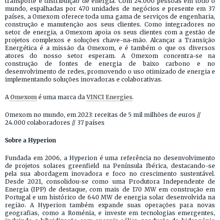
transporte e distribuição de energia. Com 24.000 pessoas em todo o
mundo, espalhadas por 470 unidades de negócios e presente em 37
países, a Omexom oferece toda uma gama de serviços de engenharia,
construção e manutenção aos seus clientes. Como integradores no
setor de energia, a Omexom apoia os seus clientes com a gestão de
projetos complexos e soluções chave-na-mão. Alcançar a Transição
Energética é a missão da Omexom, e é também o que os diversos
atores do nosso setor esperam. A Omexom concentra-se na
construção de fontes de energia de baixo carbono e no
desenvolvimento de redes, promovendo o uso otimizado de energia e
implementando soluções inovadoras e colaborativas.
A
Omexom
é uma marca da
VINCI Energies
.
Omexom no mundo, em 2023: receitas de 5 mil milhões de euros //
24.000 colaboradores // 37 países
Sobre a Hyperion
Fundada em 2006, a Hyperion é uma referência no desenvolvimento
de projetos solares greenfield na Península Ibérica, destacando-se
pela sua abordagem inovadora e foco no crescimento sustentável.
Desde 2021, consolidou-se como uma Produtora Independente de
Energia (IPP) de destaque, com mais de 170 MW em construção em
Portugal e um histórico de 640 MW de energia solar desenvolvida na
região. A Hyperion também expande suas operações para novas
geografias, como a Roménia, e investe em tecnologias emergentes,