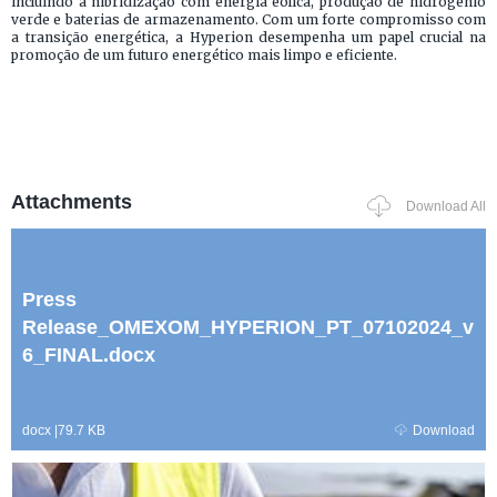
incluindo a hibridização com energia eólica, produção de hidrogénio
verde e baterias de armazenamento. Com um forte compromisso com
a transição energética, a Hyperion desempenha um papel crucial na
promoção de um futuro energético mais limpo e eficiente.
Attachments
Download All
Press
Release_OMEXOM_HYPERION_PT_07102024_v
6_FINAL.docx
docx
|
79.7 KB
Download