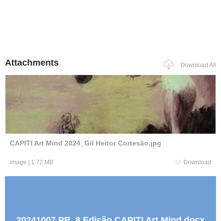
Attachments
Download All
CAPITI Art Mind 2024_Gil Heitor Cortesão.jpg
image
|
1.72 MB
Download
20241007 PR_8 Edição CAPITI Art Mind.docx