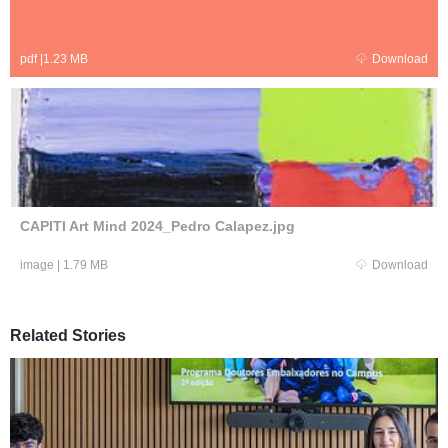
pdf
|
1.23 MB
Download
CAPITI Art Mind 2024_Pedro Calapez.jpg
image
|
1.79 MB
Download
Related Stories