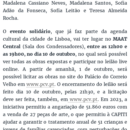
Madalena Cassiano Neves, Madalena Santos, Sofia
Adão da Fonseca, Sofia Leitão e Teresa Almeida
Rocha.
O
evento solidário
, que já faz parte da agenda
cultural da cidade de Lisboa, vai ter lugar no
MAAT
Central
(Sala dos Condensadores),
entre as 12h00 e
as 19h00, no dia 10 de outubro
, no qual será possível
ver todas as obras expostas e participar no leilão live
online. A partir de amanhã, 1 de outubro, será
possível licitar as obras no site do Palácio do Correio
Velho em
www.pcv.pt
. O encerramento do leilão será
feito dia 10 de outubro, pelas 21h30, e a licitação
deve ser feita, também, em
www.pcv.pt
. Em 2023, a
iniciativa permitiu a angariação de 51.860 euros com
a venda de 27 peças de arte, o que permitiu à CAPITI
ajudar a garantir o tratamento anual de 51 crianças e
jovens de famílias carenciadas, com perturbações do