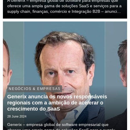
A Generix – empresa global de software para empresas que
oferece uma ampla gama de soluções SaaS e serviços para a
supply chain, finanças, comércio e Integração B2B – anuncia
que a Rexel Itália apresentou melhorias significativas na
produtividade, fiabilidade dos níveis ...
NEGÓCIOS & EMPRESAS
Generix anuncia os novos responsáveis
regionais com a ambição de acelerar o
crescimento do SaaS
28 June 2024
Generix – empresa global de software empresarial que