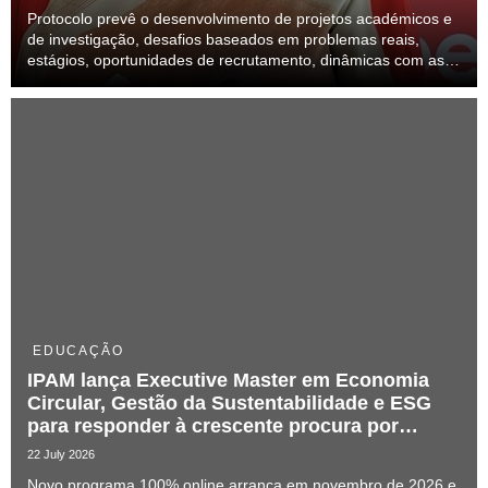
Protocolo prevê o desenvolvimento de projetos académicos e
de investigação, desafios baseados em problemas reais,
estágios, oportunidades de recrutamento, dinâmicas com as
unidades da rede e iniciativas conjuntas de formação
EDUCAÇÃO
IPAM lança Executive Master em Economia
Circular, Gestão da Sustentabilidade e ESG
para responder à crescente procura por
talento especializado
22 July 2026
Novo programa 100% online arranca em novembro de 2026 e