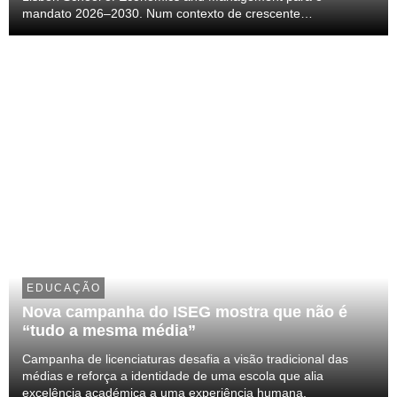
mandato 2026–2030. Num contexto de crescente
reconhecimento da Escola, esta eleição assinala o início de
um novo ciclo orientado para a inovação, a excelência acad...
EDUCAÇÃO
Nova campanha do ISEG mostra que não é
“tudo a mesma média”
Campanha de licenciaturas desafia a visão tradicional das
médias e reforça a identidade de uma escola que alia
excelência académica a uma experiência humana.