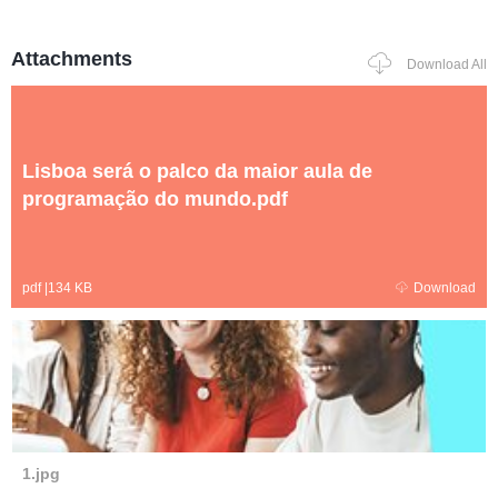
Attachments
Download All
Lisboa será o palco da maior aula de
programação do mundo.pdf
pdf
|
134 KB
Download
1.jpg