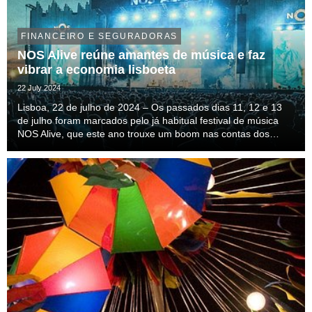
FINANCEIRO E SEGURADORAS
NOS Alive reúne amantes de música e faz
vibrar a economia lisboeta
22 July 2024
Lisboa, 22 de julho de 2024 – Os passados dias 11, 12 e 13
de julho foram marcados pelo já habitual festival de música
NOS Alive, que este ano trouxe um boom nas contas dos
negócios locais. Segundo o REDUNIQ Insights, relatório da
UNICRE que avalia a evolução da performa...