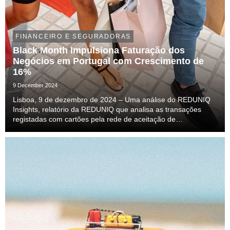
FINANCEIRO E SEGURADORAS
Black Month Impulsiona Faturação dos
Negócios em Portugal com Crescimento de
16%
9 December 2024
Lisboa, 9 de dezembro de 2024 – Uma análise do REDUNIQ
Insights, relatório da REDUNIQ que analisa as transações
registadas com cartões pela rede de aceitação de
pagamentos em Portugal, concluiu que entre 1 de novembro e
2 de dezembro, período da Black Friday e da Cyber M...