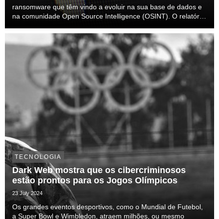
ransomware que têm vindo a evoluir na sua base de dados e
na comunidade Open Source Intelligence (OSINT). O relatório
Ransomware Roundup tem como objetivo partilhar uma breve
visão sobre a evolução do panorama de rans...
TECNOLOGIA
Dark Web mostra que os cibercriminosos
estão prontos para os Jogos Olímpicos
23 July 2024
Os grandes eventos desportivos, como o Mundial de Futebol,
a Super Bowl e Wimbledon, atraem milhões, ou mesmo