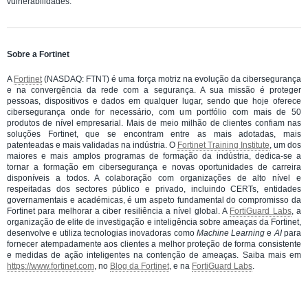
vulnerabilidades.
Sobre a Fortinet
A
Fortinet
(NASDAQ: FTNT) é uma força motriz na evolução da cibersegurança
e na convergência da rede com a segurança. A sua missão é proteger
pessoas, dispositivos e dados em qualquer lugar, sendo que hoje oferece
cibersegurança onde for necessário, com um portfólio com mais de 50
produtos de nível empresarial. Mais de meio milhão de clientes confiam nas
soluções Fortinet, que se encontram entre as mais adotadas, mais
patenteadas e mais validadas na indústria. O
Fortinet Training Institute
, um dos
maiores e mais amplos programas de formação da indústria, dedica-se a
tornar a formação em cibersegurança e novas oportunidades de carreira
disponíveis a todos. A colaboração com organizações de alto nível e
respeitadas dos sectores público e privado, incluindo CERTs, entidades
governamentais e académicas, é um aspeto fundamental do compromisso da
Fortinet para melhorar a ciber resiliência a nível global. A
FortiGuard Labs
, a
organização de elite de investigação e inteligência sobre ameaças da Fortinet,
desenvolve e utiliza tecnologias inovadoras como
Machine Learning
e
AI
para
fornecer atempadamente aos clientes a melhor proteção de forma consistente
e medidas de ação inteligentes na contenção de ameaças. Saiba mais em
https://www.fortinet.com
, no
Blog da Fortinet
, e na
FortiGuard Labs
.