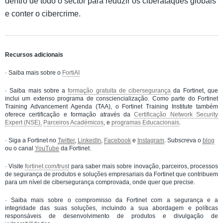
dentro de todo o sector para reduzir os ciberataques globais
e conter o cibercrime.
Recursos adicionais
· Saiba mais sobre o
FortiAI
· Saiba mais sobre a
formação gratuita de cibersegurança
da Fortinet, que
inclui um extenso programa de consciencialização. Como parte do Fortinet
Training Advancement Agenda (TAA), o Fortinet Training Institute também
oferece certificação e formação através da
Certificação Network Security
Expert (NSE),
Parceiros Académicos
, e
programas Educacionais
.
· Siga a Fortinet no
Twitter
,
LinkedIn
,
Facebook
e
Instagram
. Subscreva o
blog
ou o canal
YouTube
da Fortinet.
· Visite
fortinet.com/trust
para saber mais sobre inovação, parceiros, processos
de segurança de produtos e soluções empresariais da Fortinet que contribuem
para um nível de cibersegurança comprovada, onde quer que precise.
· Saiba mais sobre o compromisso da Fortinet com a segurança e a
integridade das suas soluções, incluindo a sua abordagem e políticas
responsáveis de desenvolvimento de produtos e divulgação de