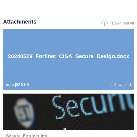
Attachments
Download All
20240529_Fortinet_CISA_Secure_Design.docx
docx
|
52.5 KB
Download
Secure_Fortinet.jpg