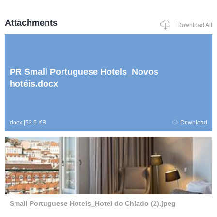
Attachments
Download All
PR Small Portuguese Hotels_Novos
hotéis.docx
docx
|
53.5 KB
Download
Small Portuguese Hotels_Hotel do Chiado (2).jpeg