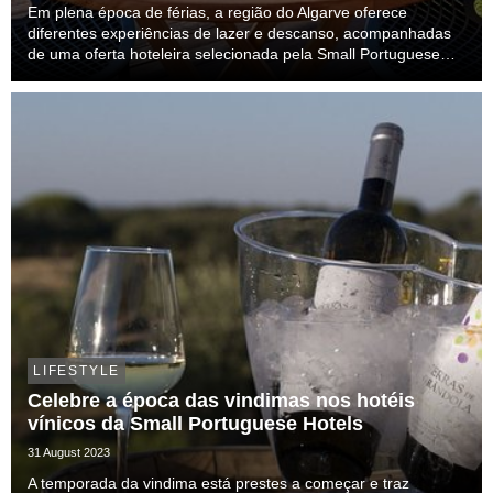
Em plena época de férias, a região do Algarve oferece
diferentes experiências de lazer e descanso, acompanhadas
de uma oferta hoteleira selecionada pela Small Portuguese
Hotels. Os dias passam-se entre praias de areais a perder de
vista, pequenas praias em falésias recor...
LIFESTYLE
Celebre a época das vindimas nos hotéis
vínicos da Small Portuguese Hotels
31 August 2023
A temporada da vindima está prestes a começar e traz