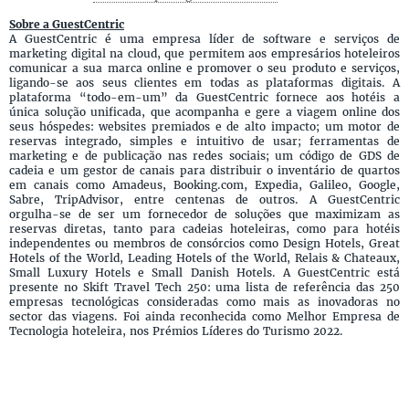
Sobre a GuestCentric
A GuestCentric é uma empresa líder de software e serviços de
marketing digital na cloud, que permitem aos empresários hoteleiros
comunicar a sua marca online e promover o seu produto e serviços,
ligando-se aos seus clientes em todas as plataformas digitais. A
plataforma “todo-em-um” da GuestCentric fornece aos hotéis a
única solução unificada, que acompanha e gere a viagem online dos
seus hóspedes: websites premiados e de alto impacto; um motor de
reservas integrado, simples e intuitivo de usar; ferramentas de
marketing e de publicação nas redes sociais; um código de GDS de
cadeia e um gestor de canais para distribuir o inventário de quartos
em canais como Amadeus, Booking.com, Expedia, Galileo, Google,
Sabre, TripAdvisor, entre centenas de outros. A GuestCentric
orgulha-se de ser um fornecedor de soluções que maximizam as
reservas diretas, tanto para cadeias hoteleiras, como para hotéis
independentes ou membros de consórcios como Design Hotels, Great
Hotels of the World, Leading Hotels of the World, Relais & Chateaux,
Small Luxury Hotels e Small Danish Hotels. A GuestCentric está
presente no Skift Travel Tech 250: uma lista de referência das 250
empresas tecnológicas consideradas como mais as inovadoras no
sector das viagens. Foi ainda reconhecida como Melhor Empresa de
Tecnologia hoteleira, nos Prémios Líderes do Turismo 2022.