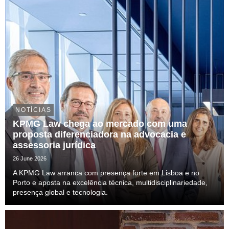
NOTÍCIAS
KPMG Law chega ao mercado com uma
proposta diferenciadora na advocacia e
assessoria jurídica
26 June 2026
A KPMG Law arranca com presença forte em Lisboa e no
Porto e aposta na excelência técnica, multidisciplinariedade,
presença global e tecnologia.