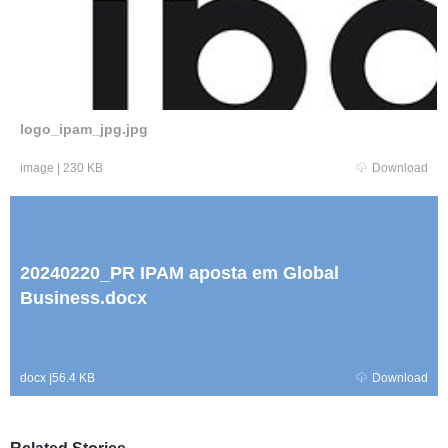
logo_ipam_jpg.jpg
image
|
230 KB
Download
20240220_PR IPAM aposta em Global
Business.docx
docx
|
56.4 KB
Download