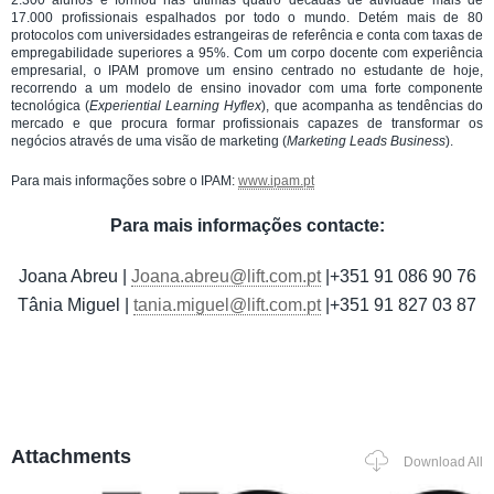
2.300 alunos e formou nas últimas quatro décadas de atividade mais de
17.000 profissionais espalhados por todo o mundo. Detém mais de 80
protocolos com universidades estrangeiras de referência e conta com taxas de
empregabilidade superiores a 95%. Com um corpo docente com experiência
empresarial, o IPAM promove um ensino centrado no estudante de hoje,
recorrendo a um modelo de ensino inovador com uma forte componente
tecnológica (
Experiential Learning Hyflex
), que acompanha as tendências do
mercado e que procura formar profissionais capazes de transformar os
negócios através de uma visão de marketing (
Marketing Leads Business
).
Para mais informações sobre o IPAM:
www.ipam.pt
Para mais informações contacte:
Joana Abreu |
Joana.abreu@lift.com.pt
|+351 91 086 90 76
Tânia Miguel |
tania.miguel@lift.com.pt
|+351 91 827 03 87
Attachments
Download All