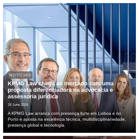
NOTÍCIAS
KPMG Law chega ao mercado com uma
proposta diferenciadora na advocacia e
assessoria jurídica
26 June 2026
A KPMG Law arranca com presença forte em Lisboa e no
Porto e aposta na excelência técnica, multidisciplinariedade,
presença global e tecnologia.