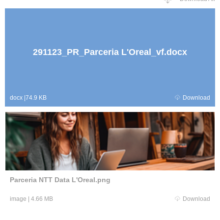
291123_PR_Parceria L'Oreal_vf.docx
docx
|
74.9 KB
Download
Parceria NTT Data L'Oreal.png
image
|
4.66 MB
Download