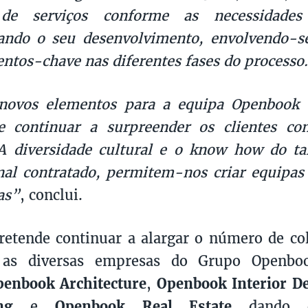
 de serviços conforme as necessidade
ndo o seu desenvolvimento, envolvendo-se
tos-chave nas diferentes fases do processo.
 novos elementos para a equipa Openbook 
e continuar a surpreender os clientes com
A diversidade cultural e o know how do ta
nal contratado, permitem-nos criar equipas 
as”
, conclui.
etende continuar a alargar o número de co
r as diversas empresas do Grupo Openbo
enbook Architecture
,
Openbook Interior D
ng
e
Openbook Real Estate
dando co