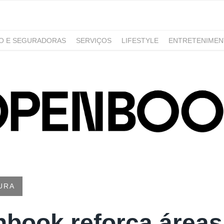
RO E SEGURADORAS
SERVIÇOS
LIFESTYLE
ENTRETENIME
GAMING
NOTÍCIAS
URA
book reforça áreas