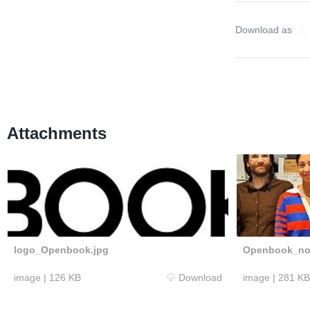
Download as
Attachments
logo_Openbook.jpg
Openbook_nov
image
|
126 KB
Download
image
|
281 KB