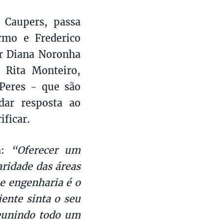
 Caupers, passa
rmo e Frederico
or Diana Noronha
 Rita Monteiro,
 Peres - que são
dar resposta ao
ificar.
:
“Oferecer um
ridade das áreas
 e engenharia é o
iente sinta o seu
reunindo todo um