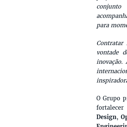
conjunto
acompanha
para momen
Contratar
vontade d
inovação. 
internacio
inspirador
O Grupo pr
fortalece
Design
,
Op
Engineeri