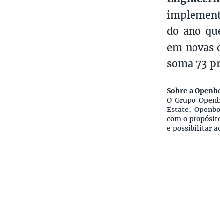
implement
do ano qu
em novas c
soma 73 pr
Sobre a Openb
O Grupo Openb
Estate, Openbo
com o propósit
e possibilitar 