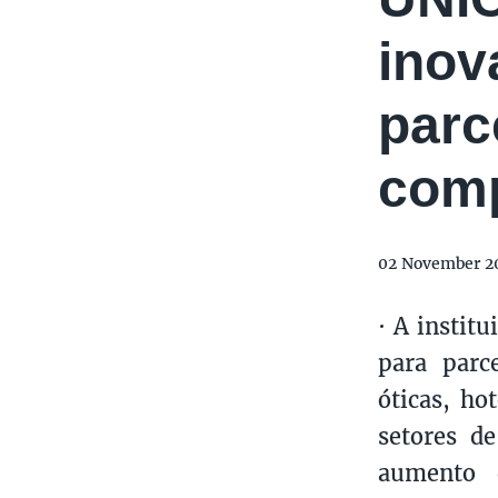
inov
parc
comp
02 November 2
· A instit
para parc
óticas, hot
setores d
aumento d