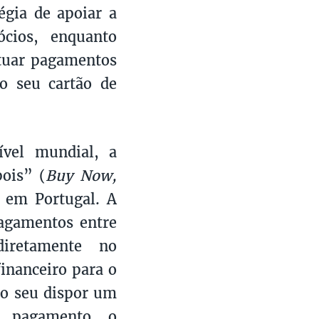
tégia de apoiar a
ócios, enquanto
etuar pagamentos
o seu cartão de
ível mundial, a
ois” (
Buy Now,
s em Portugal. A
pagamentos entre
iretamente no
inanceiro para o
 ao seu dispor um
o pagamento, o