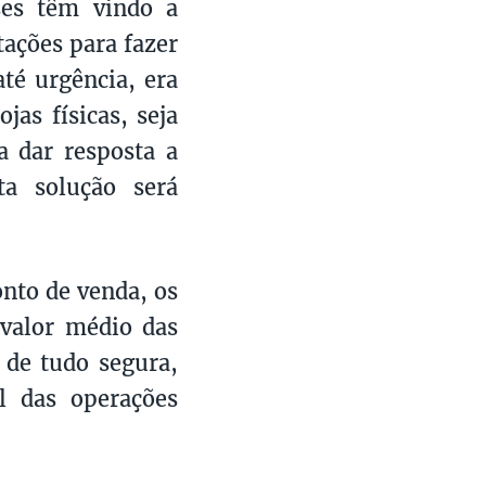
ses têm vindo a
ações para fazer
té urgência, era
as físicas, seja
ra dar resposta a
ta solução será
nto de venda, os
valor médio das
 de tudo segura,
l das operações