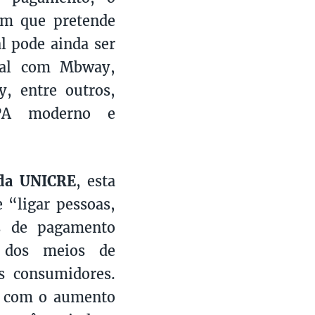
em que pretende
l pode ainda ser
ital com Mbway,
y, entre outros,
TPA moderno e
 da UNICRE
, esta
 “ligar pessoas,
as de pagamento
s dos meios de
s consumidores.
, com o aumento