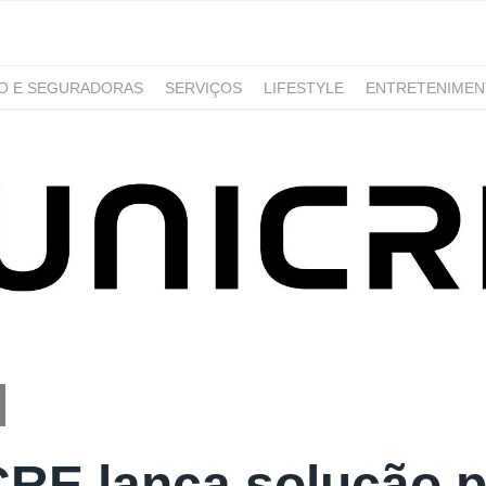
RO E SEGURADORAS
SERVIÇOS
LIFESTYLE
ENTRETENIME
GAMING
NOTÍCIAS
RE lança solução p