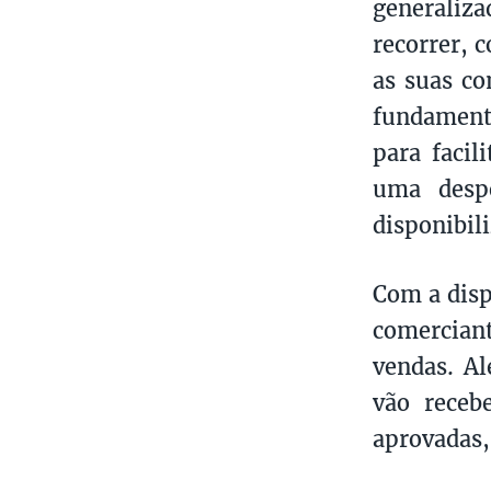
generaliz
recorrer, 
as suas co
fundamenta
para facil
uma despe
disponibil
Com a disp
comercian
vendas. A
vão receb
aprovadas,