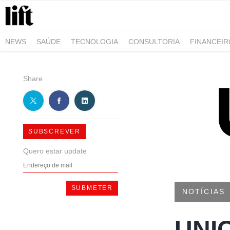
NEWS
SAÚDE
TECNOLOGIA
CONSULTORIA
FINANCEI
AGRO-ALIMENTAR
NEGÓCIOS & EMPRESAS
ARQUITETURA
Share
SUBSCREVER
Quero estar update
NOTÍCIAS
UNIC