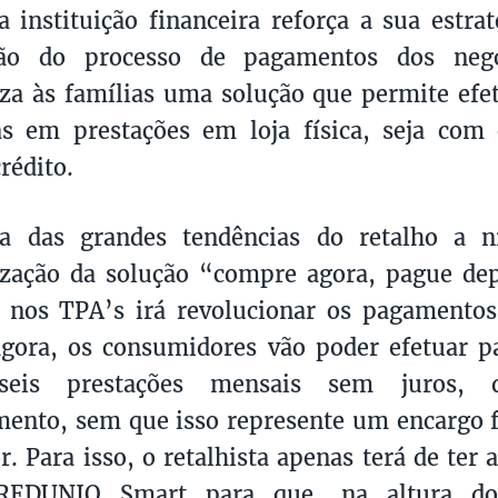
a instituição financeira reforça a sua estra
ação do processo de pagamentos dos neg
iza às famílias uma solução que permite ef
s em prestações em loja física, seja com 
rédito.
 das grandes tendências do retalho a n
ização da solução “compre agora, pague dep
) nos TPA’s irá revolucionar os pagamento
agora, os consumidores vão poder efetuar 
eis prestações mensais sem juros, d
mento, sem que isso represente um encargo f
. Para isso, o retalhista apenas terá de ter
 REDUNIQ Smart para que, na altura d