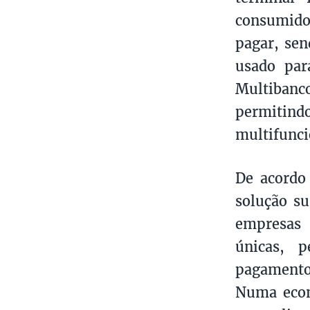
consumido
pagar, sen
usado par
Multibanc
permiti
multifunci
De acord
solução su
empresas 
únicas, p
pagamento
Numa econ