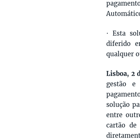
pagament
Automátic
· Esta so
diferido 
qualquer o
Lisboa, 2
gestão e 
pagamentos
solução par
entre outr
cartão de
diretamen