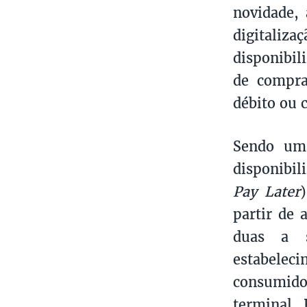
novidade, 
digitaliz
disponibil
de compra
débito ou c
Sendo uma
disponibil
Pay Later
partir de 
duas a s
estabeleci
consumidor
terminal