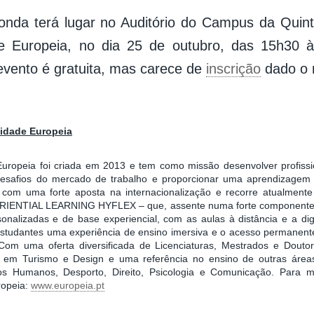
onda terá lugar no Auditório do Campus da Qui
de Europeia, no dia 25 de outubro, das 15h30 
evento é gratuita, mas carece de
inscrição
dado o 
sidade Europeia
Europeia foi criada em 2013 e tem como missão desenvolver profissi
esafios do mercado de trabalho e proporcionar uma aprendizagem
ta com uma forte aposta na internacionalização e recorre atualmen
RIENTIAL LEARNING HYFLEX – que, assente numa forte componente te
sonalizadas e de base experiencial, com as aulas à distância e a dig
studantes uma experiência de ensino imersiva e o acesso permanente
 Com uma oferta diversificada de Licenciaturas, Mestrados e Douto
r em Turismo e Design e uma referência no ensino de outras áre
s Humanos, Desporto, Direito, Psicologia e Comunicação. Para m
ropeia:
www.europeia.pt