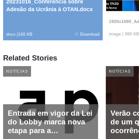
20231016_Conferência sobre
Adesão da Ucrânia à OTAN.docx
1920x1080_Ad
image
|
980 KB
docx
|
160 KB
Download
Related Stories
NOTÍCIAS
NOTÍCIAS
Entrada em vigor da Lei
Verão c
do Lobby marca nova
de um q
etapa para a
ocorrên