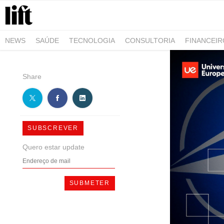
NEWS
SAÚDE
TECNOLOGIA
CONSULTORIA
FINANCEI
AGRO-ALIMENTAR
NEGÓCIOS & EMPRESAS
ARQUITETURA
Share
SUBSCREVER
Quero estar update