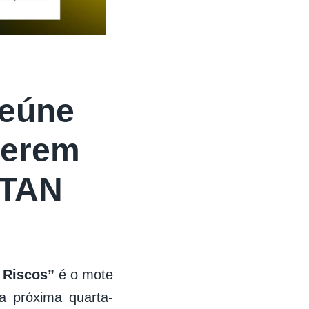
reúne
terem
OTAN
 Riscos”
é o mote
a próxima quarta-