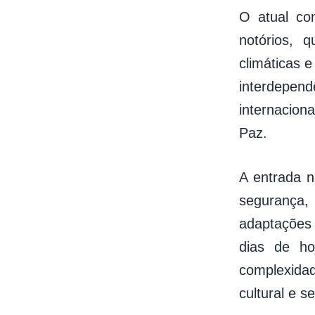
O atual con
notórios, 
climáticas 
interdepen
internacion
Paz.
A entrada n
segurança,
adaptações 
dias de hoj
complexidad
cultural e se