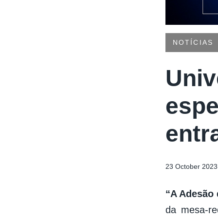
NOTÍCIAS
Univ
espe
entr
23 October 2023
“A Adesão 
da mesa-re