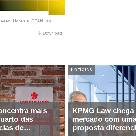
esao_Ucrania_OTAN.jpg
Download
NOTÍCIAS
oncentra mais
KPMG Law chega
uarto das
mercado com um
cias de
proposta diferenc