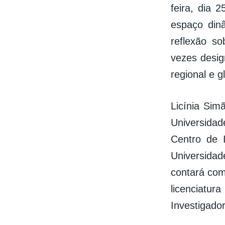
feira, dia 
espaço dinâ
reflexão s
vezes desig
regional e g
Licínia Sim
Universida
Centro de 
Universida
contará com
licenciatu
Investigador