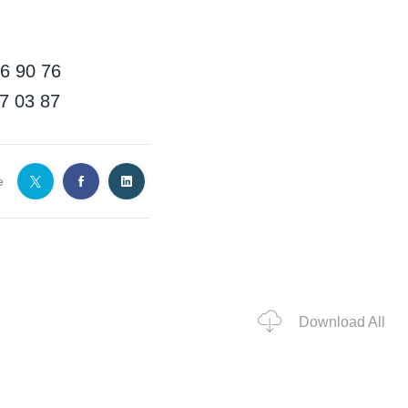
6 90 76
7 03 87
e
Download All