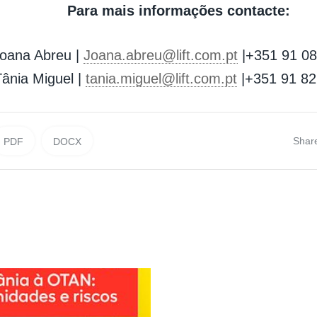
Para mais informações contacte:
oana Abreu |
Joana.abreu@lift.com.pt
|+351 91 08
ânia Miguel |
tania.miguel@lift.com.pt
|+351 91 82
Shar
PDF
DOCX