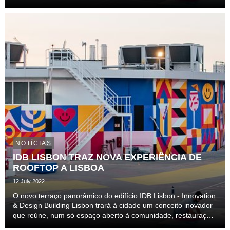
lisboetas ainda mais apetecíveis.
NOTÍCIAS
IDB LISBON TRAZ NOVA EXPERIÊNCIA DE
ROOFTOP A LISBOA
12 July 2022
O novo terraço panorâmico do edifício IDB Lisbon - Innovation
& Design Building Lisbon trará à cidade um conceito inovador
que reúne, num só espaço aberto à comunidade, restauração,
atividades desportivas e oferta cultural.