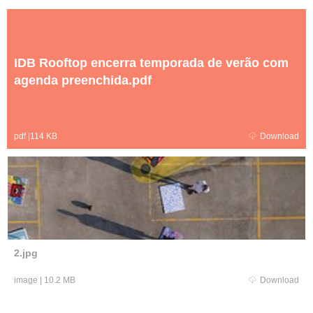
IDB Rooftop encerra temporada de verão com
agenda preenchida.pdf
pdf
|
114 KB
Download
2.jpg
image
|
10.2 MB
Download