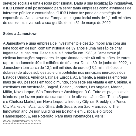
serviços sociais e uma escola profissional. Dada a sua localização inigualável,
o IDB Lisbon está posicionado para servir tanto empresas como atividades de
interesse público e comunitário. O IDB Lisbon faz parte da estratégia de
expansão da Jamestown na Europa, que agora inclui mais de 1,1 mil milhões
de euros em ativos sob a sua gestão desde 31 de março de 2022.
Sobre a Jamestown:
A Jamestown é uma empresa de investimento e gestão imobiliária com um
forte foco em design, com um historial de 39 anos e uma missão de criar
lugares que inspirem. Desde a sua fundação em 1983, a Jamestown já
efetivou transações superiores de aproximadamente 40 mil milhões de euros
(aproximadamente 40 mil milhões de dólares). Desde 30 de junho de 2022, a
Jamestown tem cerca de 13,1 mil milhões de euros (13,1 mil milhões de
dólares) de ativos sob gestão e um portefólio nos principais mercados dos
Estados Unidos, América Latina e Europa. Atualmente, a empresa emprega
mais de 400 pessoas em todo o mundo, com sede em Atlanta e em Colónia, e
escritórios em Amsterdão, Bogotá, Boston, Londres, Los Angeles, Madrid,
Milão, Nova Iorque, São Francisco e Washington D.C. Entre os projetos mais
icónicos que fazem parte da sua carteira de ativos estão o One Times Square
e o Chelsea Market, em Nova Iorque, a Industry City, em Brooklyn, o Ponce
City Market, em Atlanta, o Ghirardelli Square, em São Francisco, o The
Innovation and Design Building em Boston e em Lisboa, e o Groot
Handelsgebouw, em Roterdão. Para mais informações, visite:
www.jamestownlp.com