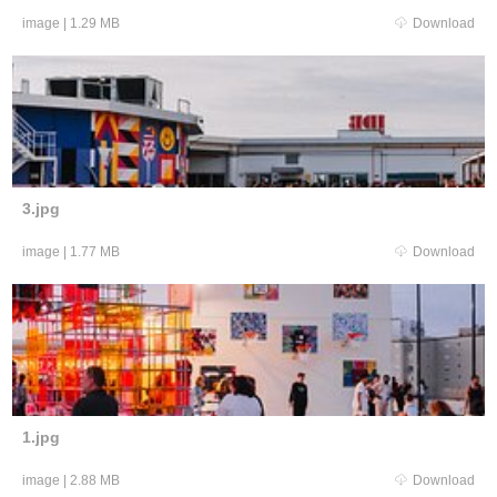
image
|
1.29 MB
Download
3.jpg
image
|
1.77 MB
Download
1.jpg
image
|
2.88 MB
Download