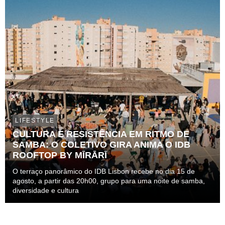
LIFESTYLE
CULTURA E RESISTÊNCIA EM RITMO DE
SAMBA: O COLETIVO GIRA ANIMA O IDB
ROOFTOP BY MĪRĀRĪ
O terraço panorâmico do IDB Lisbon recebe no dia 15 de
agosto, a partir das 20h00, grupo para uma noite de samba,
diversidade e cultura