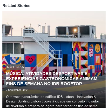
Related Stories
NOTÍCIAS
MÚSICA, ATIVIDADES DESPORTIVAS E
EXPERIÊNCIAS GASTRONÓMICAS ANIMAM
FINS DE SEMANA NO IDB ROOFTOP
7 September 2022
O terraço panorâmico do edifício IDB Lisbon - Innovation &
Design Building Lisbon trouxe à cidade um conceito inovador
de diversão e prepara-se agora para tornar os fins de semana