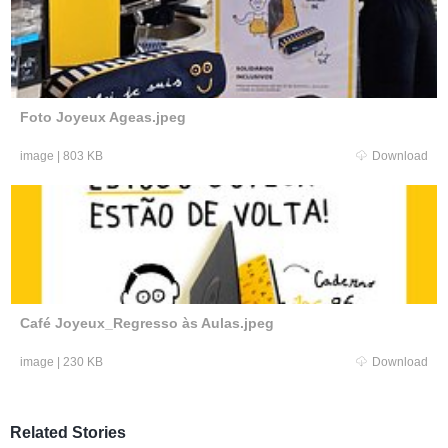
Foto Joyeux Ageas.jpeg
image
|
803 KB
Download
Café Joyeux_Regresso às Aulas.jpeg
image
|
230 KB
Download
Related Stories