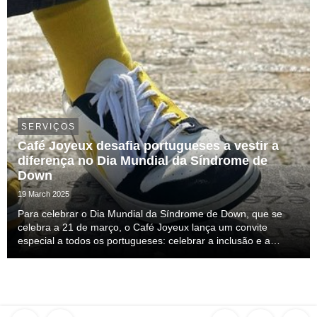
SERVIÇOS
Café Joyeux desafia portugueses a vestir a
diferença no Dia Mundial da Síndrome de
Down
19 March 2025
Para celebrar o Dia Mundial da Síndrome de Down, que se
celebra a 21 de março, o Café Joyeux lança um convite
especial a todos os portugueses: celebrar a inclusão e a
diversidade através de um gesto simbólico – usar meias
desemparelhadas.