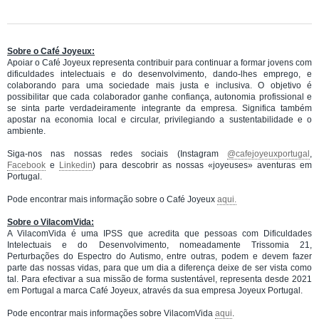
Sobre o Café Joyeux:
Apoiar o Café Joyeux representa contribuir para continuar a formar jovens com
dificuldades intelectuais e do desenvolvimento, dando-lhes emprego, e
colaborando para uma sociedade mais justa e inclusiva. O objetivo é
possibilitar que cada colaborador ganhe confiança, autonomia profissional e
se sinta parte verdadeiramente integrante da empresa. Significa também
apostar na economia local e circular, privilegiando a sustentabilidade e o
ambiente.
Siga-nos nas nossas redes sociais (Instagram
@cafejoyeuxportugal
,
Facebook
e
Linkedin
) para descobrir as nossas «joyeuses» aventuras em
Portugal.
Pode encontrar mais informação sobre o Café Joyeux
aqui.
Sobre o VilacomVida:
A VilacomVida é uma IPSS que acredita que pessoas com Dificuldades
Intelectuais e do Desenvolvimento, nomeadamente Trissomia 21,
Perturbações do Espectro do Autismo, entre outras, podem e devem fazer
parte das nossas vidas, para que um dia a diferença deixe de ser vista como
tal. Para efectivar a sua missão de forma sustentável, representa desde 2021
em Portugal a marca Café Joyeux, através da sua empresa Joyeux Portugal.
Pode encontrar mais informações sobre VilacomVida
aqui
.