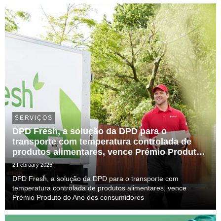
SERVIÇOS
DPD Fresh, a solução da DPD para o
transporte com temperatura controlada de
produtos alimentares, vence Prémio Produto
do Ano dos consumidores
2 February 2026
DPD Fresh, a solução da DPD para o transporte com
temperatura controlada de produtos alimentares, vence
Prémio Produto do Ano dos consumidores