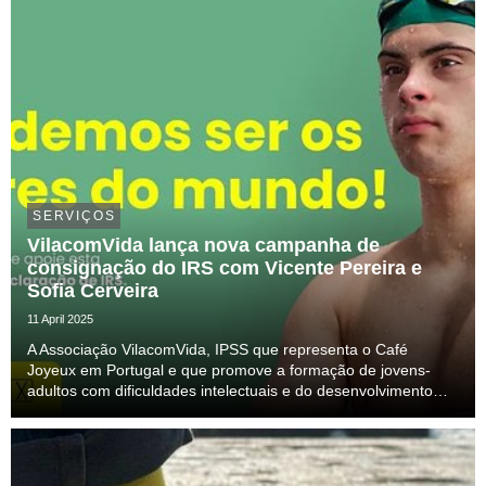
SERVIÇOS
VilacomVida lança nova campanha de
consignação do IRS com Vicente Pereira e
Sofia Cerveira
11 April 2025
A Associação VilacomVida, IPSS que representa o Café
Joyeux em Portugal e que promove a formação de jovens-
adultos com dificuldades intelectuais e do desenvolvimento
(DID), lança uma nova campanha nacional para apelar à
consignação gratuita do IRS.