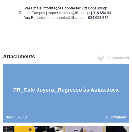
Para mais informações contactar Lift Consulting:
Raquel Campos |
raquel.campos@lift.com.pt
| 918 654 931
Ana Roquete |
ana.roquete@lift.com.pt
| 934 623 847
Attachments
Download All
PR_Café Joyeux_Regresso às Aulas.docx
docx
|
572 KB
Download