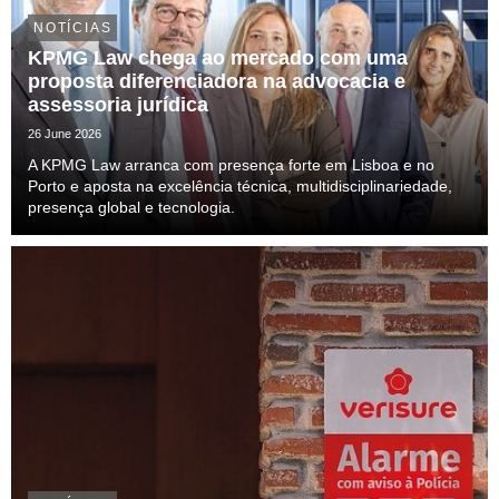
NOTÍCIAS
KPMG Law chega ao mercado com uma
proposta diferenciadora na advocacia e
assessoria jurídica
26 June 2026
A KPMG Law arranca com presença forte em Lisboa e no
Porto e aposta na excelência técnica, multidisciplinariedade,
presença global e tecnologia.