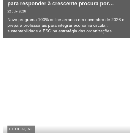
para responder à crescente procura por
talento especializado
22 July 2026
Novo programa 100% online arranca em novembro de 2026 e
prepara profissionais para integrar economia circular,
sustentabilidade e ESG na estratégia das organizações
EDUCAÇÃO