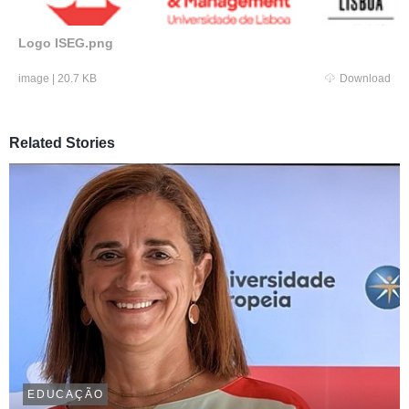
Logo ISEG.png
image
|
20.7 KB
Download
Related Stories
EDUCAÇÃO