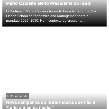
Mário Caldeira eleito Presidente do ISEG
O Professor Mário Caldeira foi eleito Presidente do ISEG –
Lisbon School of Economics and Management para o
mandato 2026–2030. Num contexto de crescente
reconhecimento da Escola, esta eleição assinala o início de
um novo ciclo orientado para a inovação, a excelência acad...
EDUCAÇÃO
Nova campanha do ISEG mostra que não é
“tudo a mesma média”