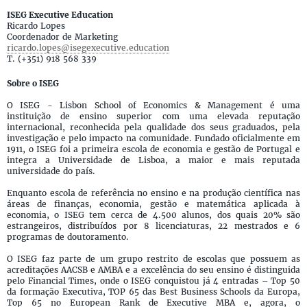
ISEG Executive Education
Ricardo Lopes
Coordenador de Marketing
ricardo.lopes@isegexecutive.education
T. (+351) 918 568 339
Sobre o ISEG
O ISEG - Lisbon School of Economics & Management é uma
instituição de ensino superior com uma elevada reputação
internacional, reconhecida pela qualidade dos seus graduados, pela
investigação e pelo impacto na comunidade. Fundado oficialmente em
1911, o ISEG foi a primeira escola de economia e gestão de Portugal e
integra a Universidade de Lisboa, a maior e mais reputada
universidade do país.
Enquanto escola de referência no ensino e na produção científica nas
áreas de finanças, economia, gestão e matemática aplicada à
economia, o ISEG tem cerca de 4.500 alunos, dos quais 20% são
estrangeiros, distribuídos por 8 licenciaturas, 22 mestrados e 6
programas de doutoramento.
O ISEG faz parte de um grupo restrito de escolas que possuem as
acreditações AACSB e AMBA e a excelência do seu ensino é distinguida
pelo Financial Times, onde o ISEG conquistou já 4 entradas – Top 50
da formação Executiva, TOP 65 das Best Business Schools da Europa,
Top 65 no European Rank de Executive MBA e, agora, o