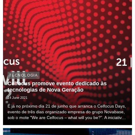
TECNOLOGIA
Celfocus promove evento dedicado às
tecnologias de Nova Geração
14 June 2021
É já no próximo dia 21 de junho que arranca o Celfocus Days,
evento de três dias organizado empresa do grupo Novabase,
sob o mote "We are Celfocus – what will you be?”. A iniciativa
vai decorrer nos dias 21, 23 e 25 de junho, e tem como
objetivo partilhar a experiência d...