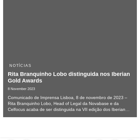
NOTÍCIAS
Rita Branquinho Lobo distinguida nos Iberian
Gold Awards
8 November 2023
Comunicado de Imprensa Lisboa, 8 de novembro de 2023 –
Rita Branquinho Lobo, Head of Legal da Novabase e da
Celfocus acaba de ser distinguida na VII edição dos Iberian
Gold Awards na categoria In-House Counsel of the Year
Services & Consultancy. Estes prémios reconhe...