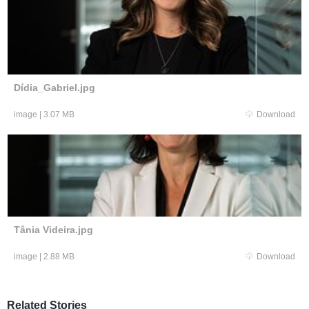
Dídia_Gabriel.jpg
image
|
3.07 MB
Download
Tânia Videira.jpg
image
|
2.88 MB
Download
Related Stories