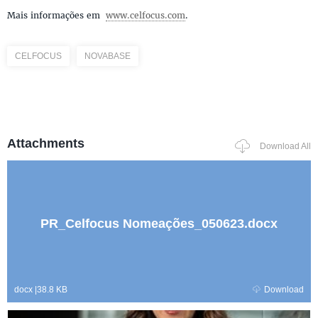
Mais informações em
www.celfocus.com
.
CELFOCUS
NOVABASE
Attachments
Download All
PR_Celfocus Nomeações_050623.docx
docx
|
38.8 KB
Download