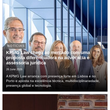
NOTÍCIAS
KPMG Law chega ao mercado com uma
proposta diferenciadora na advocacia e
assessoria jurídica
26 June 2026
A KPMG Law arranca com presença forte em Lisboa e no
Porto e aposta na excelência técnica, multidisciplinariedade,
presença global e tecnologia.