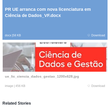
PR UE arranca com nova licenciatura em
Ciência de Dados_VF.docx
docx
|
58 KB
Download
ue_lic_ciencia_dados_gestao_1200x628.jpg
image
|
456 KB
Download
Related Stories