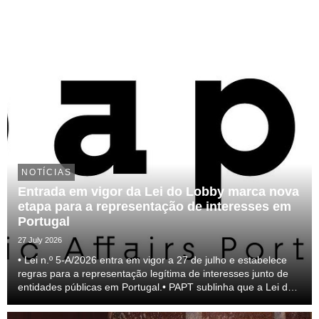
NOTÍCIAS
Entrada em vigor da Lei do Lobby marca nova
etapa para a representação de interesses em
Portugal
27 July 2026
• Lei n.º 5-A/2026 entra em vigor a 27 de julho e estabelece
regras para a representação legítima de interesses junto de
entidades públicas em Portugal.• PAPT sublinha que a Lei do
lobby representa um passo relevante para a profissionalização
do setor e para a transparên...