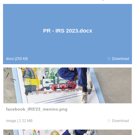
PR - IRS 2023.docx
docx
|
250 KB
Download
facebook_IRS'23_menino.png
image
|
2.22 MB
Download