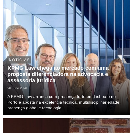
NOTÍCIAS
KPMG Law chega ao mercado com uma
proposta diferenciadora na advocacia e
assessoria jurídica
26 June 2026
A KPMG Law arranca com presença forte em Lisboa e no
Porto e aposta na excelência técnica, multidisciplinariedade,
presença global e tecnologia.