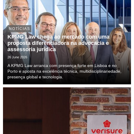
NOTÍCIAS
KPMG Law chega ao mercado com uma
proposta diferenciadora na advocacia e
assessoria jurídica
26 June 2026
A KPMG Law arranca com presença forte em Lisboa e no
Porto e aposta na excelência técnica, multidisciplinariedade,
presença global e tecnologia.