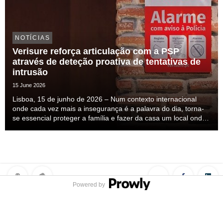
NOTÍCIAS
Verisure reforça articulação com a PSP
através de deteção proativa de tentativas de
intrusão
15 June 2026
Lisboa, 15 de junho de 2026 – Num contexto internacional
onde cada vez mais a insegurança é a palavra do dia, torna-
se essencial proteger a família e fazer da casa um local onde
nos sintamos seguros. Esta insegurança mais do que
percecionada ela é sentida, mas a solução ...
Powered by
Privacy Policy