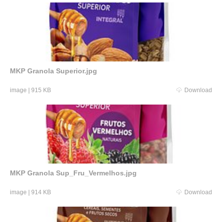
MKP Granola Superior.jpg
image
|
915 KB
Download
MKP Granola Sup_Fru_Vermelhos.jpg
image
|
914 KB
Download