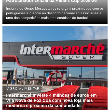
Patrocinador Oficial da Allianz Cup 2025/26
Insígnia do Grupo Mosqueteiros reforça a proximidade com os
portugueses e o apoio ao desporto nacional ao associar-se a
uma das competições mais emblemáticas do futebol
português.
AGRO-ALIMENTAR
Intermarché investe 4 milhões de euros em
Vila Nova de Foz Côa com nova loja mais
moderna e próxima da comunidade