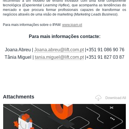
recorrendo a um modelo de ensino inovador com uma forte componente
tecnológica (
Experiential Learning Hyflex
), que acompanha as tendências do
mercado e que procura formar profissionais capazes de transformar os
negócios através de uma visão de marketing (
Marketing Leads Business
).
Para mais informações sobre o IPAM:
www.ipam.pt
Para mais informações contacte:
Joana Abreu |
Joana.abreu@lift.com.pt
|+351 91 086 90 76
Tânia Miguel |
tania.miguel@lift.com.pt
|+351 91 827 03 87
Attachments
Download All