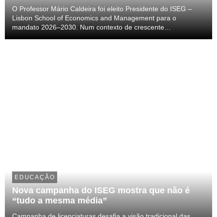
O Professor Mário Caldeira foi eleito Presidente do ISEG –
Lisbon School of Economics and Management para o
mandato 2026–2030. Num contexto de crescente
reconhecimento da Escola, esta eleição assinala o início de
um novo ciclo orientado para a inovação, a excelência acad...
EDUCAÇÃO
Nova campanha do ISEG mostra que não é
“tudo a mesma média”
Campanha de licenciaturas desafia a visão tradicional das