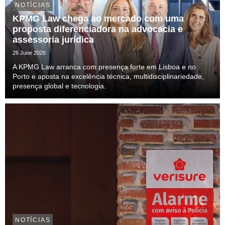
NOTÍCIAS
KPMG Law chega ao mercado com uma
proposta diferenciadora na advocacia e
assessoria jurídica
26 June 2026
A KPMG Law arranca com presença forte em Lisboa e no
Porto e aposta na excelência técnica, multidisciplinariedade,
presença global e tecnologia.
NOTÍCIAS