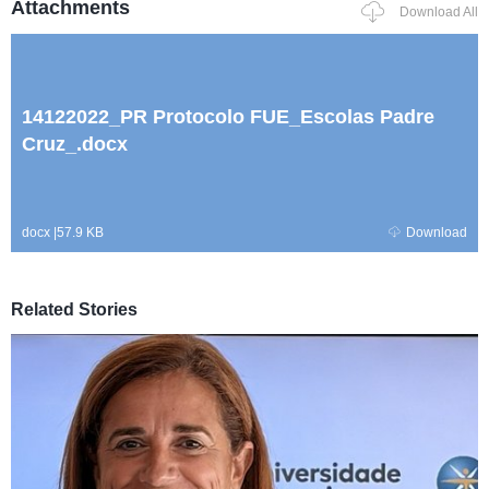
Attachments
Download All
14122022_PR Protocolo FUE_Escolas Padre
Cruz_.docx
docx
|
57.9 KB
Download
Related Stories