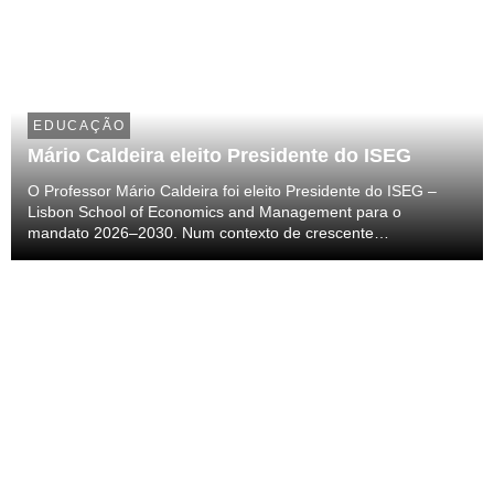
EDUCAÇÃO
Mário Caldeira eleito Presidente do ISEG
O Professor Mário Caldeira foi eleito Presidente do ISEG –
Lisbon School of Economics and Management para o
mandato 2026–2030. Num contexto de crescente
reconhecimento da Escola, esta eleição assinala o início de
um novo ciclo orientado para a inovação, a excelência acad...