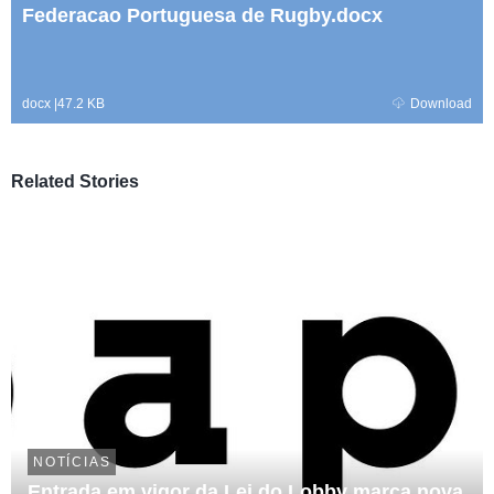
Federacao Portuguesa de Rugby.docx
docx
|
47.2 KB
Download
Related Stories
NOTÍCIAS
Entrada em vigor da Lei do Lobby marca nova