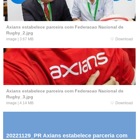
Axians estabelece parceira com Federacao Nacional de
Rugby_2.jpg
image
|
3.67 MB
Download
Axians estabelece parceira com Federacao Nacional de
Rugby_3.jpg
image
|
4.14 MB
Download
20221129_PR Axians estabelece parceria com