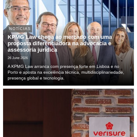
NOTÍCIAS
KPMG Law chega ao mercado com uma
proposta diferenciadora na advocacia e
assessoria jurídica
26 June 2026
A KPMG Law arranca com presença forte em Lisboa e no
Porto e aposta na excelência técnica, multidisciplinariedade,
presença global e tecnologia.