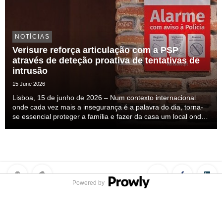
NOTÍCIAS
Verisure reforça articulação com a PSP
através de deteção proativa de tentativas de
intrusão
15 June 2026
Lisboa, 15 de junho de 2026 – Num contexto internacional
onde cada vez mais a insegurança é a palavra do dia, torna-
se essencial proteger a família e fazer da casa um local onde
nos sintamos seguros. Esta insegurança mais do que
percecionada ela é sentida, mas a solução ...
Powered by
Privacy Policy