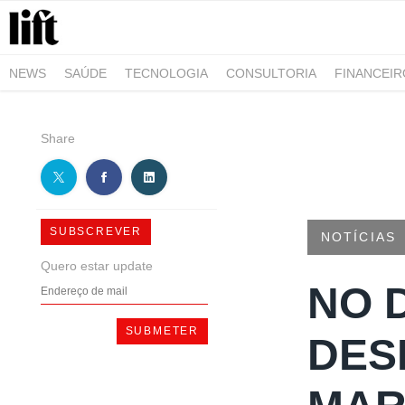
NEWS
SAÚDE
TECNOLOGIA
CONSULTORIA
FINANCEI
AGRO-ALIMENTAR
NEGÓCIOS & EMPRESAS
ARQUITETURA
Share
SUBSCREVER
NOTÍCIAS
Quero estar update
NO 
DES