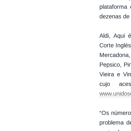
plataforma 
dezenas de 
Aldi, Aqui 
Corte Inglé
Mercadona, 
Pepsico, Pi
Vieira e Vi
cujo ace
www.unidosc
“Os números
problema d