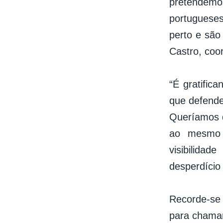
pretendemo
portugueses
perto e são
Castro, coo
“É gratific
que defende
Queríamos d
ao mesmo 
visibilida
desperdício 
Recorde-se
para chamar