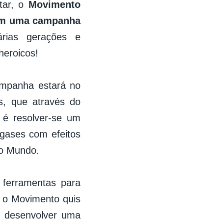
tar, o
Movimento
çam uma campanha
árias gerações e
heroicos!
campanha estará no
s, que através do
 é resolver-se um
gases com efeitos
do Mundo.
r ferramentas para
, o Movimento quis
 a desenvolver uma