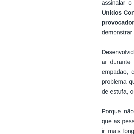
assinalar 
Unidos Con
provocado
demonstrar 
Desenvolvid
ar durante
empadão, d
problema q
de estufa, 
Porque não 
que as pess
ir mais lon