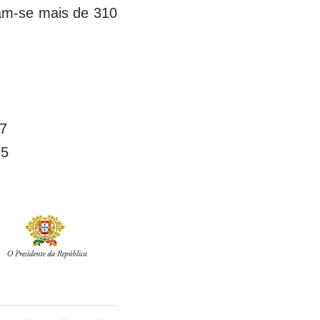
tam-se mais de 310
87
35