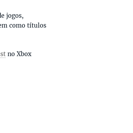
de jogos,
em como títulos
st
no Xbox