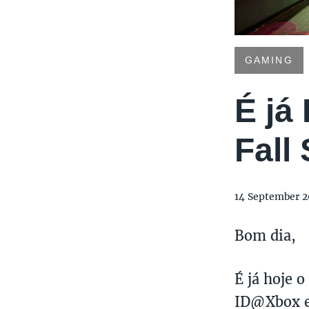
GAMING
É já
Fall
14 September 2
Bom dia,
É já hoje 
ID@Xbox e