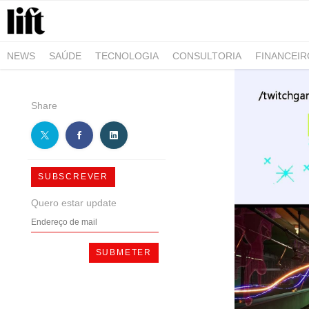
NEWS
SAÚDE
TECNOLOGIA
CONSULTORIA
FINANCEI
AGRO-ALIMENTAR
NEGÓCIOS & EMPRESAS
ARQUITETURA
Share
SUBSCREVER
Quero estar update