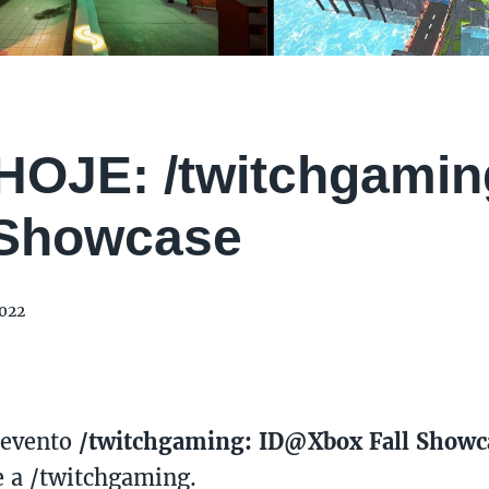
 HOJE: /twitchgami
 Showcase
022
o evento
/twitchgaming: ID@Xbox Fall Showc
 a /twitchgaming.