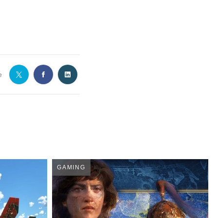
e
GAMING