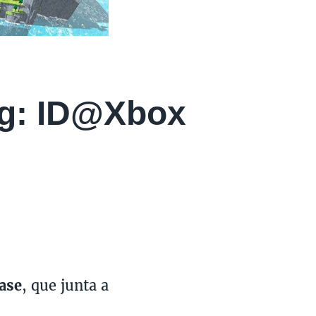
ng: ID@Xbox
ase
, que junta a