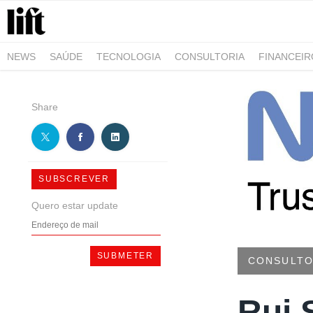
NEWS
SAÚDE
TECNOLOGIA
CONSULTORIA
FINANCEI
AGRO-ALIMENTAR
NEGÓCIOS & EMPRESAS
ARQUITETURA
Share
SUBSCREVER
Quero estar update
CONSULTO
Rui 