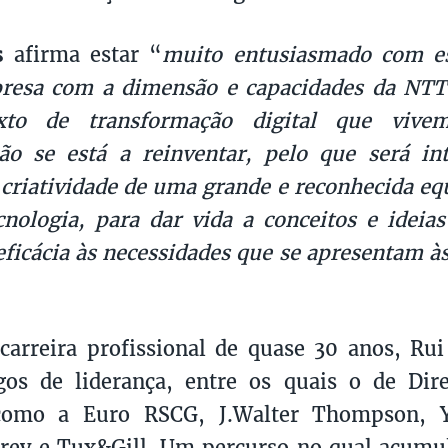
s
afirma estar “
muito entusiasmado com es
esa com a dimensão e capacidades da NTT
xto de transformação digital que viv
ão se está a reinventar, pelo que será in
 criatividade de uma grande e reconhecida eq
cnologia, para dar vida a conceitos e idei
ficácia às necessidades que se apresentam à
arreira profissional de quase 30 anos, Ru
gos de liderança, entre os quais o de Dir
como a Euro RSCG, J.Walter Thompson, 
Grey e Tux&Gill. Um percurso no qual acum