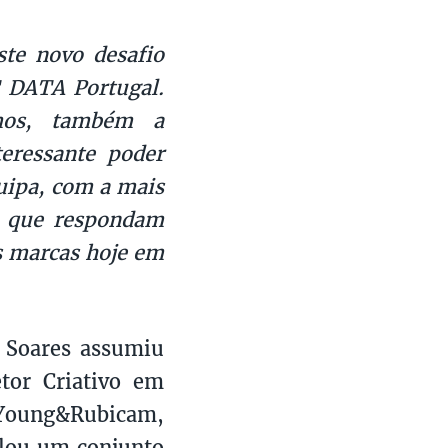
te novo desafio
 DATA Portugal.
emos, também a
teressante poder
uipa, com a mais
as que respondam
s marcas hoje em
i Soares assumiu
etor Criativo em
Young&Rubicam,
ulou um conjunto