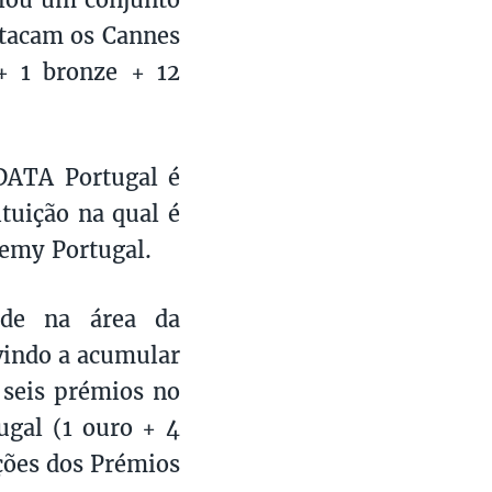
stacam os Cannes
 + 1 bronze + 12
DATA Portugal é
tuição na qual é
demy Portugal.
ade na área da
vindo a acumular
 seis prémios no
tugal (1 ouro + 4
ções dos Prémios