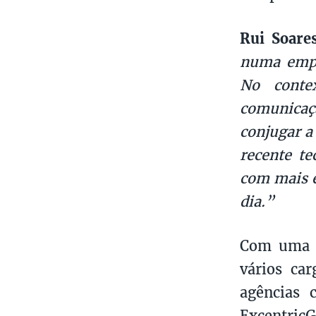
Rui Soare
numa empr
No conte
comunicaç
conjugar a
recente te
com mais e
dia.”
Com uma c
vários car
agências 
Excentric