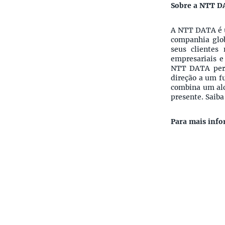
Sobre a NTT 
A NTT DATA é 
companhia glob
seus clientes 
empresariais e 
NTT DATA perm
direção a um f
combina um alc
presente. Saib
Para mais info