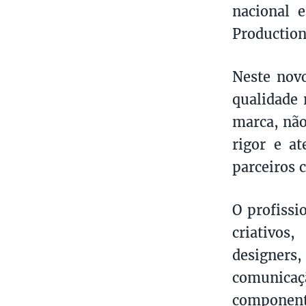
nacional 
Production
Neste novo
qualidade 
marca, não
rigor e a
parceiros c
O profissi
criativos
designers,
comunicaç
componente