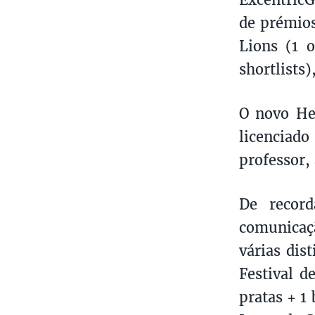
de prémios
Lions (1 o
shortlists)
O novo He
licenciado
professor,
De recor
comunicaçã
várias dis
Festival d
pratas + 1