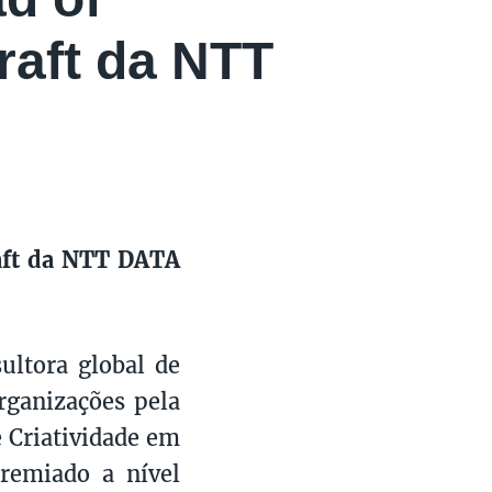
raft da NTT
raft da NTT DATA
ltora global de
rganizações pela
e Criatividade em
premiado a nível