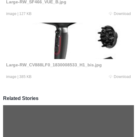
Large-RW_SF466_VUE_B.jpg
image
|
127 KB
Download
Large-RW_CV888LF0_1830008533_H1_bis.jpg
image
|
385 KB
Download
Related Stories