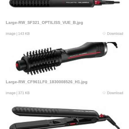
Large-RW_SF321_OPTILISS_VUE_B.jpg
image
|
143 KB
Download
Large-RW_CF961LF0_1830008526_H1.jpg
image
|
371 KB
Download