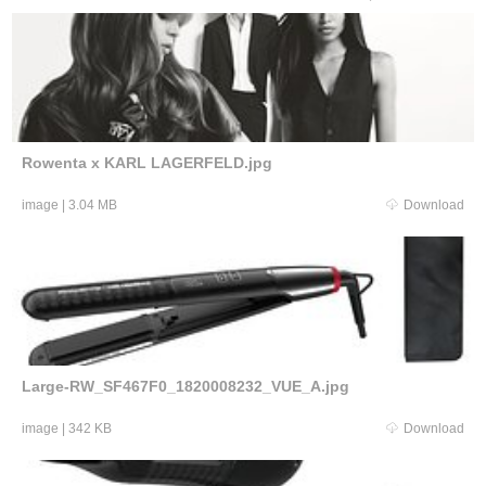
Rowenta x KARL LAGERFELD.jpg
image
|
3.04 MB
Download
Large-RW_SF467F0_1820008232_VUE_A.jpg
image
|
342 KB
Download