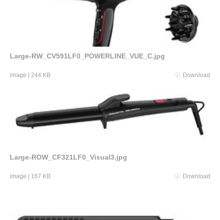
Large-RW_CV591LF0_POWERLINE_VUE_C.jpg
image
|
244 KB
Download
Large-ROW_CF321LF0_Visual3.jpg
image
|
167 KB
Download