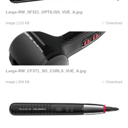
Large-RW_SF321_OPTILISS_VUE_A.jpg
image
|
225 KB
Download
Large-RW_CF371_SO_CURLS_VUE_A.jpg
image
|
369 KB
Download