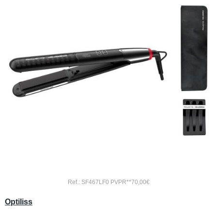
Ref.: SF467LF0 PVPR**70,00€
Optiliss