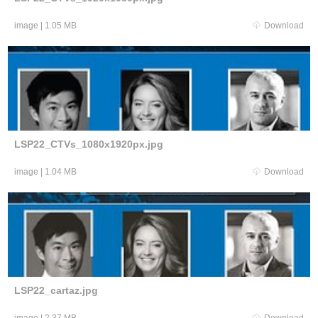
image
|
1.05 MB
Download
LSP22_CTVs_1080x1920px.jpg
image
|
1.04 MB
Download
LSP22_cartaz.jpg