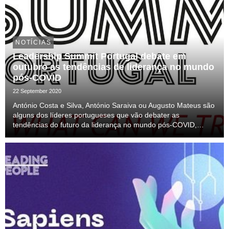
NOTÍCIAS
Leadership Summit Portugal debate em
outubro as tendências de liderança no mundo
pós-COVID
22 September 2020
António Costa e Silva, António Saraiva ou Augusto Mateus são
alguns dos líderes portugueses que vão debater as
tendências do futuro da liderança no mundo pós-COVID,
numa edição que conta com a visão de figuras internacionais
como David Simas, CEO da Obama Foundation. É j...