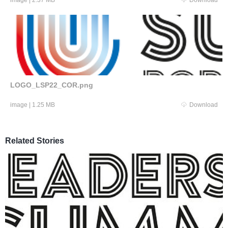
image
|
2.37 MB
Download
LOGO_LSP22_COR.png
image
|
1.25 MB
Download
Related Stories