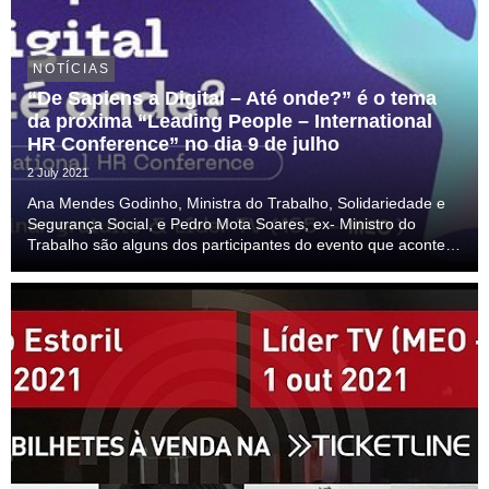
NOTÍCIAS
“De Sapiens a Digital – Até onde?” é o tema
da próxima “Leading People – International
HR Conference” no dia 9 de julho
2 July 2021
Ana Mendes Godinho, Ministra do Trabalho, Solidariedade e
Segurança Social, e Pedro Mota Soares, ex- Ministro do
Trabalho são alguns dos participantes do evento que acontece
já na próxima sexta-feira e tem transmissão em live stream e
na Líder TV