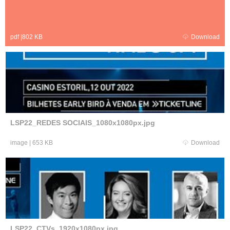
pdf
|
802 KB
Download
LSP22_REDES SOCIAIS_1080x1080px.jpg
image
|
653 KB
Download
LSP22_CTVs_1920x1080px.jpg