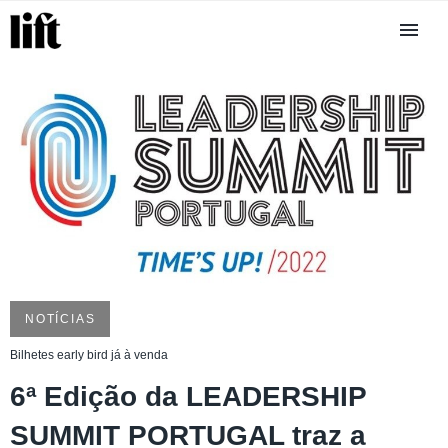
NOTÍCIAS
Bilhetes early bird já à venda
6ª Edição da LEADERSHIP
SUMMIT PORTUGAL traz a