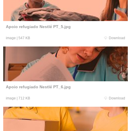
Apoio refugiado Nestlé PT_5.jpg
image
|
547 KB
Download
Apoio refugiado Nestlé PT_6.jpg
image
|
712 KB
Download