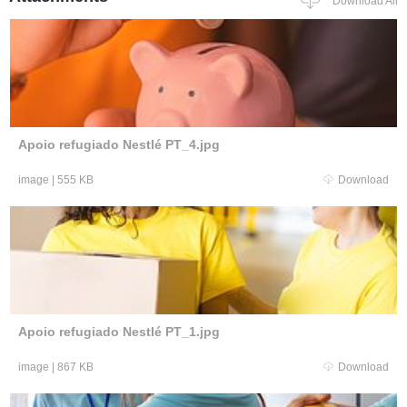
Download All
Apoio refugiado Nestlé PT_4.jpg
image
|
555 KB
Download
Apoio refugiado Nestlé PT_1.jpg
image
|
867 KB
Download