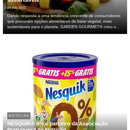
sustentáveis
24 May 2022
Dando resposta a uma tendência crescente de consumidores
que procuram opções alimentares de base vegetal, mais
sustentáveis para o planeta, GARDEN GOURMET® criou uma
oferta adaptada ao setor profissional, que pode ser
encontrada na segunda maior cadeia hoteleira portugue...
NOTÍCIAS
NESQUIK® 0% é parceiro da Associação
Portuguesa de Nutrição