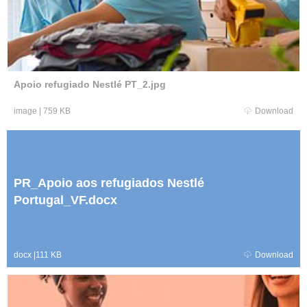
Apoio refugiado Nestlé PT_2.jpg
image
|
759 KB
Download
PR_Apoio aos refugiados Nestlé
Portugal_VF.docx
docx
|
111 KB
Download