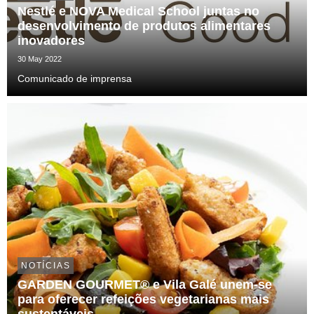
Nestlé e NOVA Medical School juntas no
desenvolvimento de produtos alimentares
inovadores
30 May 2022
Comunicado de imprensa
NOTÍCIAS
GARDEN GOURMET® e Vila Galé unem-se
para oferecer refeições vegetarianas mais