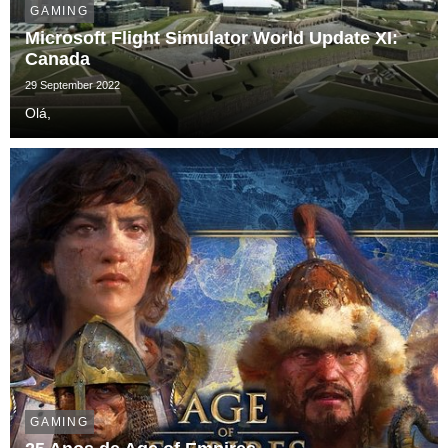
GAMING
Microsoft Flight Simulator World Update XI:
Canada
29 September 2022
Olá,
GAMING