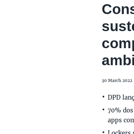
Cons
sust
comp
ambi
30 March 2022
DPD lan
70% dos 
apps com
Lockers 