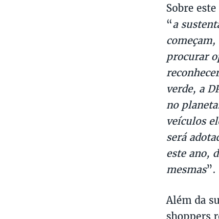
Sobre este
“
a sustent
começam, c
procurar o
reconhecer
verde, a D
no planeta
veículos e
será adota
este ano, 
mesmas
”.
Além da su
shoppers r