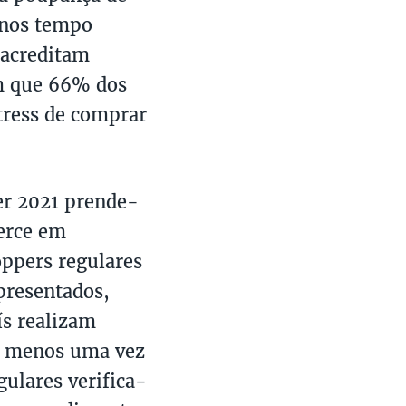
enos tempo
 acreditam
em que 66% dos
tress de comprar
er 2021 prende-
erce em
ppers regulares
presentados,
ís realizam
o menos uma vez
ulares verifica-