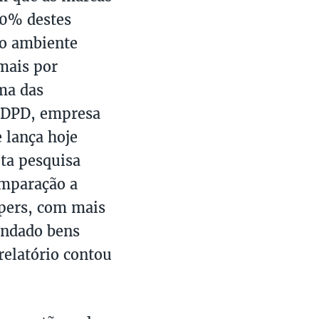
50% destes
o ambiente
mais por
ma das
a DPD, empresa
 lança hoje
ta pesquisa
mparação a
ppers, com mais
endado bens
 relatório contou