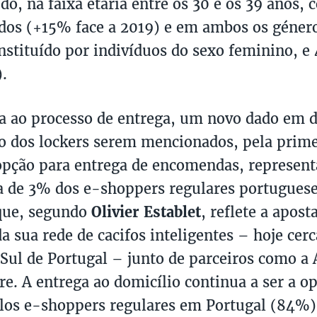
udo, na faixa etária entre os 30 e os 39 anos
dos (+15% face a 2019) e em ambos os géner
nstituído por indivíduos do sexo feminino, 
.
a ao processo de entrega, um novo dado em 
to dos lockers serem mencionados, pela prime
pção para entrega de encomendas, represent
a de 3% dos e-shoppers regulares portuguese
que, segundo
Olivier Establet
, reflete a apos
a sua rede de cacifos inteligentes – hoje cerc
 Sul de Portugal – junto de parceiros como a
rre. A entrega ao domicílio continua a ser a o
los e-shoppers regulares em Portugal (84%).