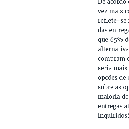
De acordo 
vez mais c
reflete-se
das entreg
que 65% do
alternativ
compram o
seria mais
opções de 
sobre as o
maioria do
entregas a
inquiridos)