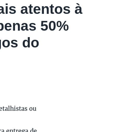
is atentos à
apenas 50%
gos do
etalhistas ou
a entrega de