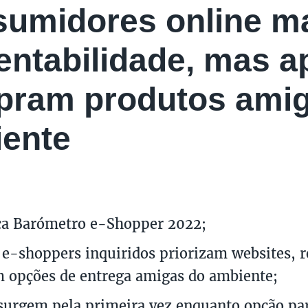
umidores online ma
entabilidade, mas 
ram produtos ami
ente
ça Barómetro e-Shopper 2022;
e-shoppers inquiridos priorizam websites, r
 opções de entrega amigas do ambiente;
surgem pela primeira vez enquanto opção par