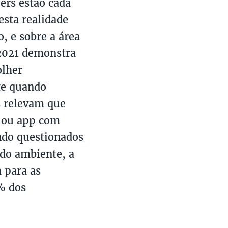
ers estão cada
esta realidade
, e sobre a área
2021 demonstra
olher
te quando
 relevam que
a ou app com
ndo questionados
do ambiente, a
 para as
% dos