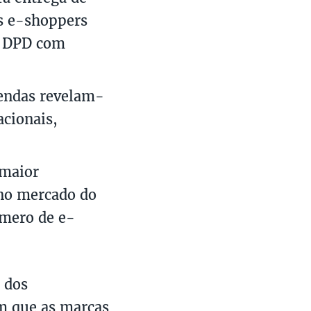
s e-shoppers
a DPD com
endas revelam-
cionais,
 maior
no mercado do
mero de e-
 dos
m que as marcas