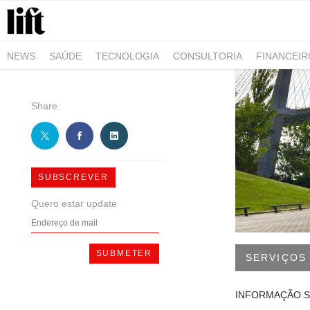
NEWS
SAÚDE
TECNOLOGIA
CONSULTORIA
FINANCEI
AGRO-ALIMENTAR
NEGÓCIOS & EMPRESAS
ARQUITETURA
Share
SUBSCREVER
Quero estar update
SERVIÇOS
INFORMAÇÃO S