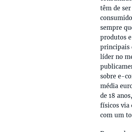
têm de ser
consumido
sempre que
produtos e
principais
líder no m
publicamen
sobre e-c
média euro
de 18 anos
físicos via
com um tot