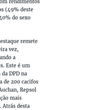
, com rendimentos
os (49% deste
e 40% do sexo
destaque remete
ira vez,
ando a
s. Este é um
ta da DPD na
a de 200 cacifos
 Auchan, Repsol
pção mais
 Atrás desta