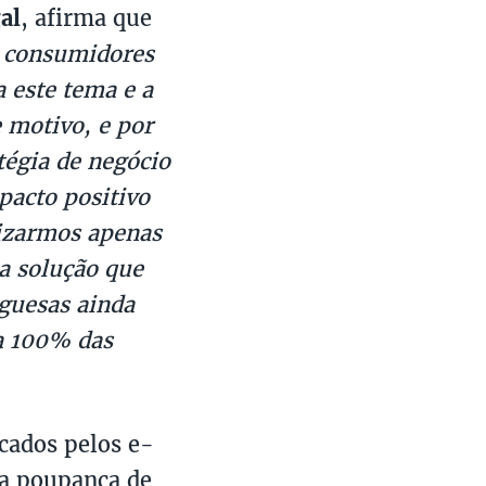
al
, afirma que
os consumidores
 este tema e a
 motivo, e por
tégia de negócio
acto positivo
lizarmos apenas
a solução que
guesas ainda
 a 100% das
acados pelos e-
 a poupança de