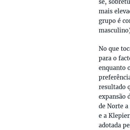
se, sobret
mais eleva
grupo é co
masculino)
No que toc
para o fac
enquanto o
preferênci
resultado 
expansão d
de Norte a
e a Klepie
adotada pe