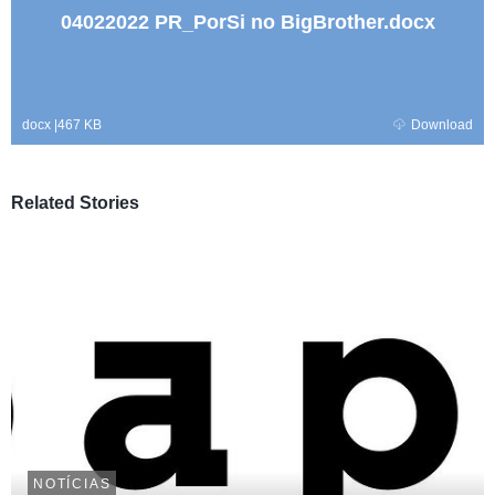
04022022 PR_PorSi no BigBrother.docx
docx
|
467 KB
Download
Related Stories
NOTÍCIAS