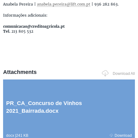
Anabela Pereira |
anabela.pereira@lift.com.pt
| 936 282 863.
Informações adicionais:
comunicacao@creditoagricola.pt
Tel.
213 805 532
Attachments
Download All
PR_CA_Concurso de Vinhos
2021_Bairrada.docx
docx
|
241 KB
Download