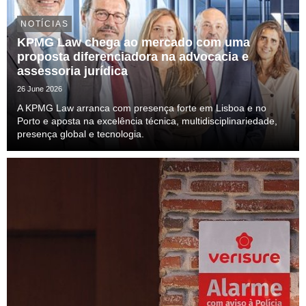
NOTÍCIAS
KPMG Law chega ao mercado com uma
proposta diferenciadora na advocacia e
assessoria jurídica
26 June 2026
A KPMG Law arranca com presença forte em Lisboa e no
Porto e aposta na excelência técnica, multidisciplinariedade,
presença global e tecnologia.