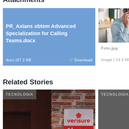
PR_Axians obtem Advanced
Specialization for Calling
Teams.docx
Foto.jpg
image
|
14.6 M
docx
|
47.2 KB
Download
Related Stories
TECNOLOGIA
TECNOLOGIA