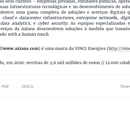
os seus clientes – empresas privadas, entidades públicas, oper
suas infraestruturas tecnológicas e no desenvolvimento de solu
 oferece uma gama completa de soluções e serviços digitais
,
cloud
e
datacenter infrastructures
,
enterprise network
s,
digi
data analytics,
e
cyber security
. As equipas especializadas e
serviços da Axians desenvolvem soluções à medida que trans
tado
with a human touch
.
://www.axians.com
) é uma marca da VINCI Energies (
http://vi
, em 2020: receitas de 2,6 mil milhões de euros // 12.000 colab
Shar
PDF
DOCX