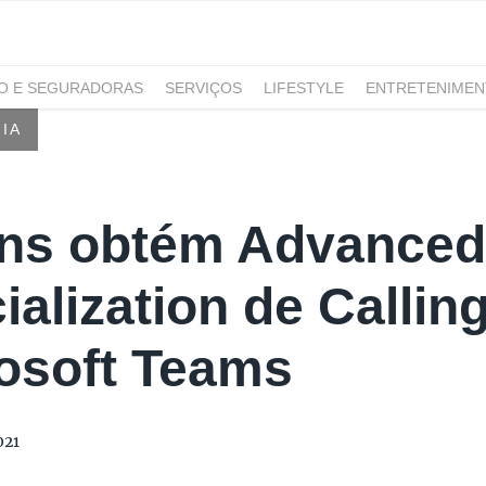
RO E SEGURADORAS
SERVIÇOS
LIFESTYLE
ENTRETENIME
GAMING
NOTÍCIAS
IA
ns obtém Advanced
ialization de Calling
osoft Teams
021