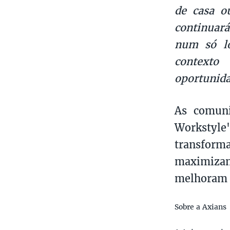
de casa o
continuará
num só lo
contexto
oportunida
As comuni
Workstyl
transfor
maximizan
melhoram o
Sobre a Axians