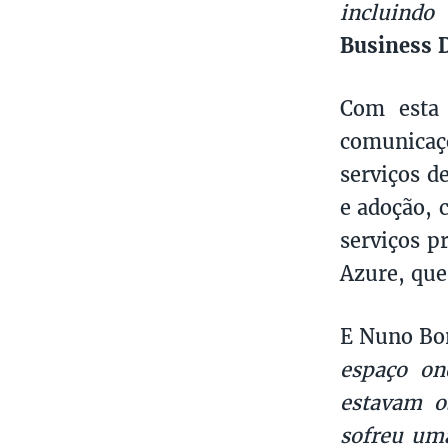
incluindo
Business 
Com esta c
comunicaç
serviços d
e adoção, 
serviços p
Azure, que
E Nuno Bon
espaço on
estavam os
sofreu uma