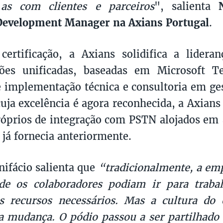
 as com clientes e parceiros
", salienta
Development Manager na Axians Portugal
.
ertificação, a Axians solidifica a lidera
ões unificadas, baseadas em Microsoft 
e implementação técnica e consultoria em g
cuja excelência é agora reconhecida, a Axians
róprios de integração com PSTN alojados em
 já fornecia anteriormente.
ifácio salienta que
“tradicionalmente, a emp
de os colaboradores podiam ir para traba
 recursos necessários. Mas a cultura do es
 mudança. O pódio passou a ser partilhado 