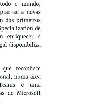
todo o mundo,
aptar-se a novas
um dos primeiros
pecialization de
em enriquecer o
gal disponibiliza
 que reconhece
ional, numa área
t Teams é uma
as do Microsoft
.