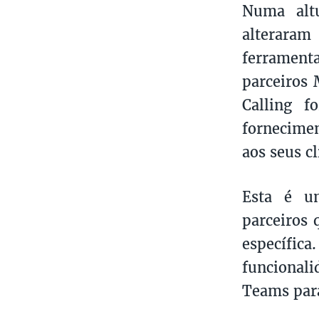
Numa alt
alteraram
ferramenta
parceiros 
Calling f
fornecimen
aos seus cl
Esta é um
parceiros 
específi
funcional
Teams para