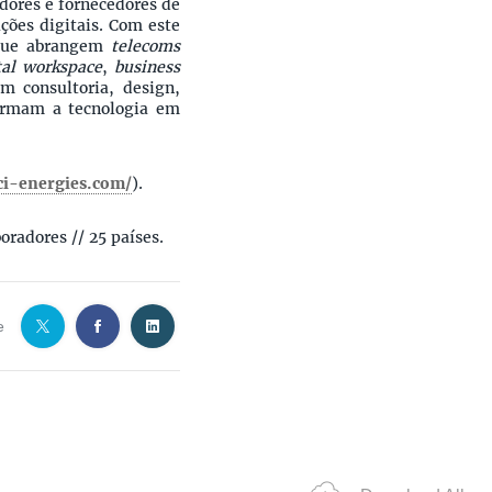
adores e fornecedores de
ções digitais. Com este
 que abrangem
telecoms
tal workspace
,
business
m consultoria, design,
formam a tecnologia em
nci-energies.com/
).
oradores // 25 países.
e