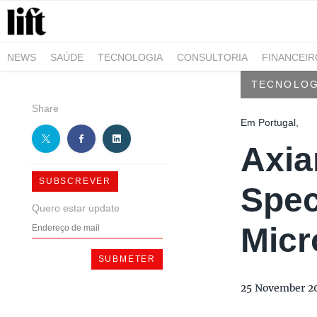
NEWS
SAÚDE
TECNOLOGIA
CONSULTORIA
FINANCEI
AGRO-ALIMENTAR
NEGÓCIOS & EMPRESAS
ARQUITETURA
TECNOLOG
Share
Em Portugal,
Axia
SUBSCREVER
Spec
Quero estar update
Micr
25 November 2