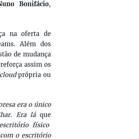
Nuno Bonifácio
,
nça na oferta de
Teams. Além dos
estão de mudança
 reforça assim os
cloud
própria ou
resa era o único
lhar. Era lá
que
critório físico
com o escritório