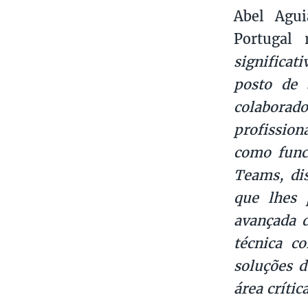
Abel Agui
Portugal
significa
posto de 
colaborado
profission
como funci
Teams, dis
que lhes 
avançada 
técnica c
soluções 
área críti