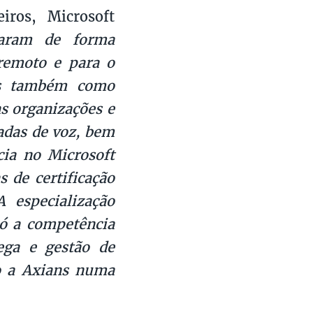
iros, Microsoft
raram de forma
remoto e para o
as também como
s organizações e
madas de voz, bem
cia no Microsoft
 de certificação
 especialização
só a competência
ega e gestão de
o a Axians numa