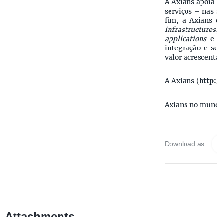
A Axians apoia 
serviços – nas 
fim, a Axians
infrastructures
applications
e
integração e 
valor acrescen
A Axians (
http
Axians no mundo
Download as
Attachments