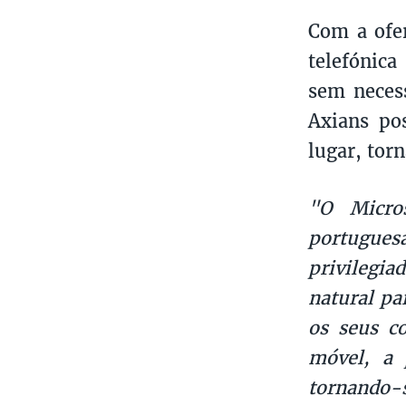
Com a ofer
telefónic
sem neces
Axians pos
lugar, tor
"O Micro
portugues
privilegia
natural pa
os seus c
móvel, a 
tornando-