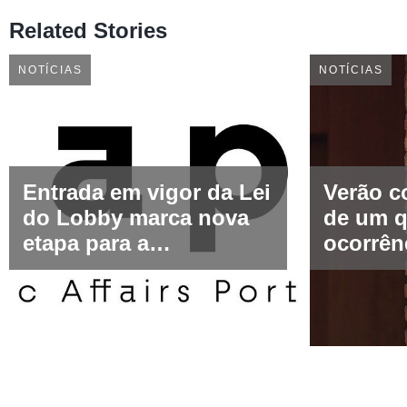
Related Stories
NOTÍCIAS
NOTÍCIAS
Entrada em vigor da Lei
Verão c
do Lobby marca nova
de um q
etapa para a
ocorrên
representação de
seguran
interesses em Portugal