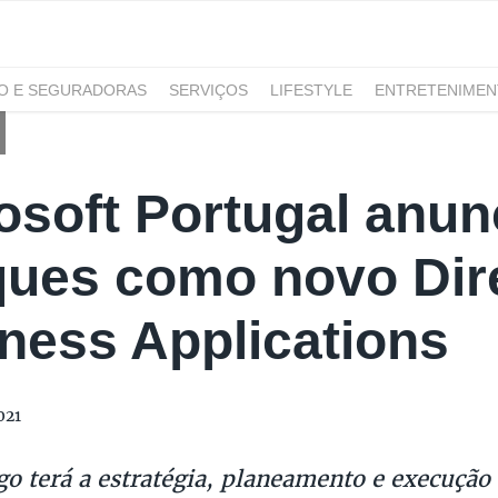
RO E SEGURADORAS
SERVIÇOS
LIFESTYLE
ENTRETENIME
GAMING
NOTÍCIAS
osoft Portugal anun
ues como novo Dire
ness Applications
021
go terá a estratégia, planeamento e execução