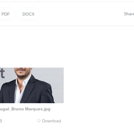
Shar
PDF
DOCX
tugal_Bruno Marques.jpg
B
Download