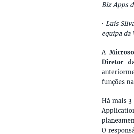
Biz Apps d
·
Luís Silv
equipa da
A
Microso
Diretor d
anteriorm
funções na
Há mais 3 
Applicati
planeamen
O responsá