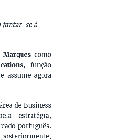
á juntar-se à
o Marques
como
cations
, função
ue assume agora
área de Business
la estratégia,
cado português.
 posteriormente,