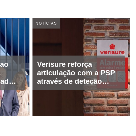
NOTÍCIAS
 ao
Verisure reforça
a
articulação com a PSP
iadora
através de deteção
proativa de tentativas
a
de intrusão