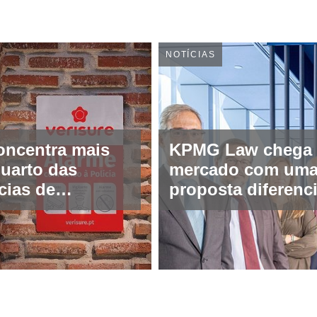
NOTÍCIAS
oncentra mais
KPMG Law chega
uarto das
mercado com um
cias de
proposta diferenc
ça registadas
na advocacia e
assessoria jurídic