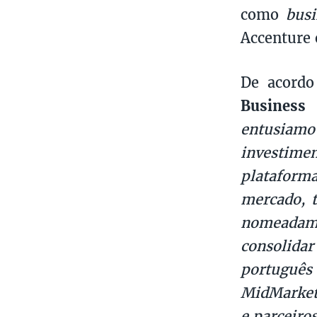
como
bus
Accenture 
De acord
Business 
entusiam
investimen
plataform
mercado, t
nomeadam
consolida
português
MidMarket,
e parceiro