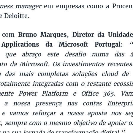
iness manager
em empresas como a Procens
e Deloitte.
o com
Bruno Marques, Diretor da Unidade
Applications da Microsoft Portugal
:
“
o que abraço este desafio numa das á
to da Microsoft. Os investimentos recente
a das mais completas soluções cloud d
otalmente integradas com o restante ecossi
ente Power Platform e Office 365. Vam
r a nossa presença nas contas Enterpr
 e vamos reforçar a nossa aposta nos s
 sempre com o mesmo objetivo de apoiar os
s na sua jornada de transformação digital.”