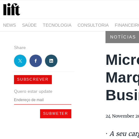
NEWS
SAÚDE
TECNOLOGIA
CONSULTORIA
FINANCEI
AGRO-ALIMENTAR
NEGÓCIOS & EMPRESAS
ARQUITETURA
NOTÍCIAS
Share
Micr
Marq
SUBSCREVER
Busi
Quero estar update
24 November 2
·
A seu car