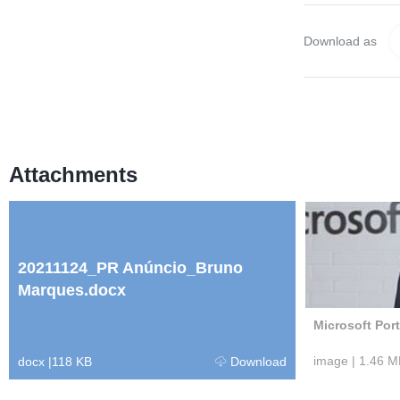
Download as
Attachments
20211124_PR Anúncio_Bruno
Marques.docx
Microsoft Por
image
|
1.46 M
docx
|
118 KB
Download