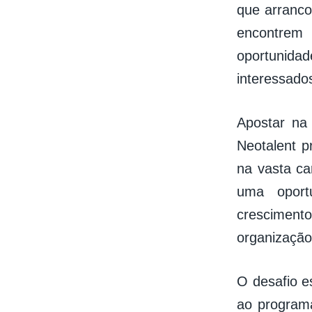
que arranco
encontrem 
oportunida
interessado
Apostar na
Neotalent p
na vasta ca
uma oport
cresciment
organização
O desafio e
ao program