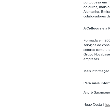
portuguesa em T
de euros, mais d
Alemanha, Emirad
colaboradores de
A
Celfocus
e a
Formada em 200
serviços de cons
setores como o d
Grupo Novabase e
empresas.
Mais informaçã
Para mais infor
André Saramago
Hugo Costa |
hug