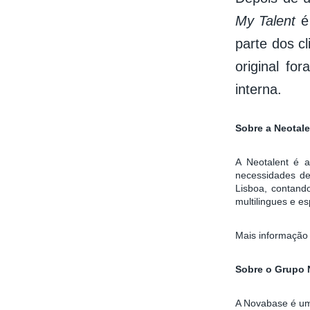
My Talent
é
parte dos c
original fo
interna.
Sobre a Neotale
A Neotalent é 
necessidades de
Lisboa, contand
multilingues e es
Mais informaçã
Sobre o Grupo 
A Novabase é um