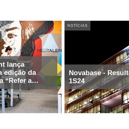
NOTÍCIAS
nt lança
 edição da
Novabase - Resul
va “Refer a
1S24