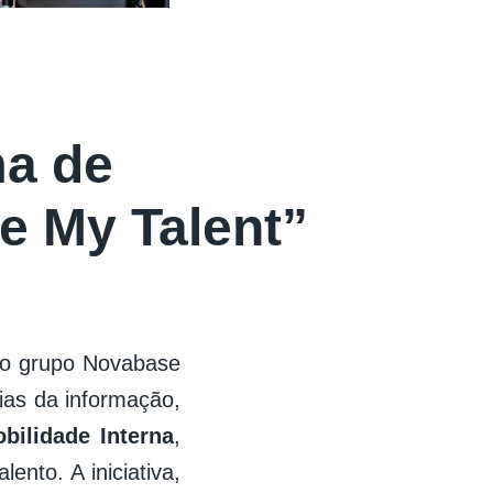
ma de
e My Talent”
do grupo Novabase
ias da informação,
ilidade Interna
,
ento. A iniciativa,