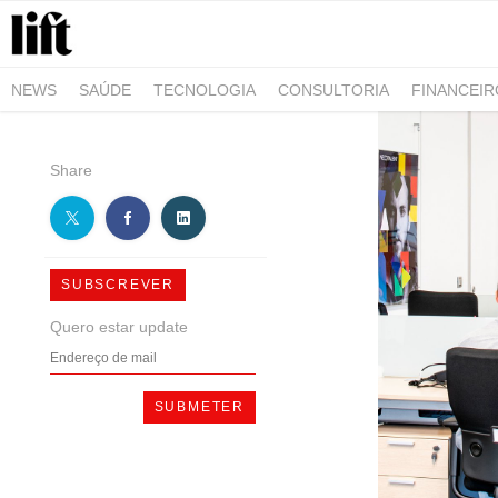
NEWS
SAÚDE
TECNOLOGIA
CONSULTORIA
FINANCEI
AGRO-ALIMENTAR
NEGÓCIOS & EMPRESAS
ARQUITETURA
Share
SUBSCREVER
Quero estar update