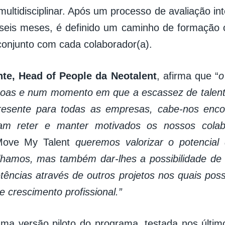
ultidisciplinar. Após um processo de avaliação in
eis meses, é definido um caminho de formação o
conjunto com cada colaborador(a).
nte, Head of People da Neotalent
, afirma que “
o
soas e num momento em que a escassez de talen
resente para todas as empresas, cabe-nos enc
am reter e manter motivados os nossos cola
ove My Talent
queremos valorizar o potencial
lhamos, mas também dar-lhes a possibilidade de
ências através de outros projetos nos quais poss
e crescimento profissional.”
ma versão piloto do programa, testada nos últi