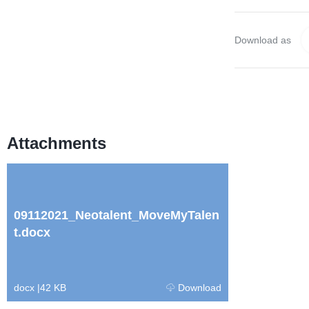
Download as
Attachments
09112021_Neotalent_MoveMyTalen
t.docx
docx
|
42 KB
Download