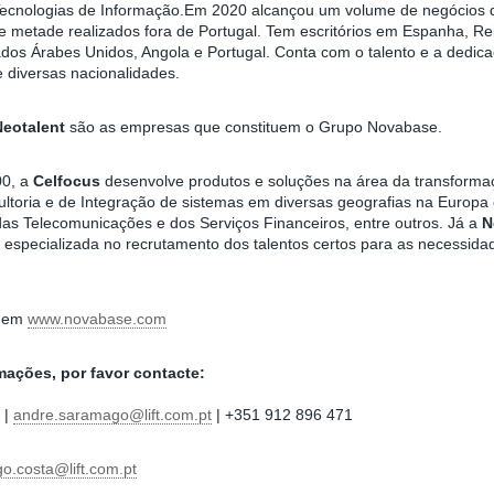
ecnologias de Informação.Em 2020 alcançou um volume de negócios d
e metade realizados fora de Portugal. Tem escritórios em Espanha, Rei
os Árabes Unidos, Angola e Portugal. Conta com o talento e a dedic
 diversas nacionalidades.
Neotalent
são as empresas que constituem o Grupo Novabase.
0, a
Celfocus
desenvolve produtos e soluções na área da transformaç
ultoria e de Integração de sistemas em diversas geografias na Europa
as Telecomunicações e dos Serviços Financeiros, entre outros. Já a
N
specializada no recrutamento dos talentos certos para as necessida
o em
www.novabase.com
mações, por favor contacte:
 |
andre.saramago@lift.com.pt
| +351 912 896 471
o.costa@lift.com.pt