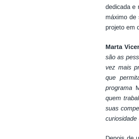
dedicada e m
máximo de s
projeto em 
Marta Vice
são as pes
vez mais p
que permit
programa
M
quem traba
suas compet
curiosidade 
Depois de u